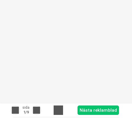
sida
Nästa reklamblad
1
/9