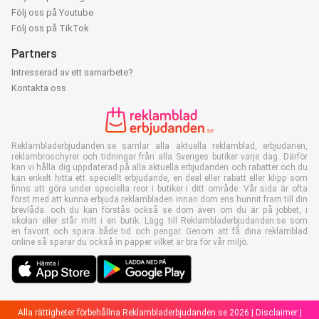
Följ oss på Youtube
Följ oss på TikTok
Partners
Intresserad av ett samarbete?
Kontakta oss
Reklambladerbjudanden.se samlar alla aktuella reklamblad, erbjudanen,
reklambroschyrer och tidningar från alla Sveriges butiker varje dag. Därför
kan vi hålla dig uppdaterad på alla aktuella erbjudanden och rabatter och du
kan enkelt hitta ett speciellt erbjudande, en deal eller rabatt eller klipp som
finns att göra under speciella reor i butiker i ditt område. Vår sida är ofta
först med att kunna erbjuda reklambladen innan dom ens hunnit fram till din
brevlåda. och du kan förstås också se dom även om du är på jobbet, i
skolan eller står mitt i en butik. Lägg till Reklambladerbjudanden.se som
en favorit och spara både tid och pengar. Genom att få dina reklamblad
online så sparar du också in papper vilket är bra för vår miljö.
Alla rättigheter förbehållna Reklambladerbjudanden.se 2026 |
Disclaimer
|