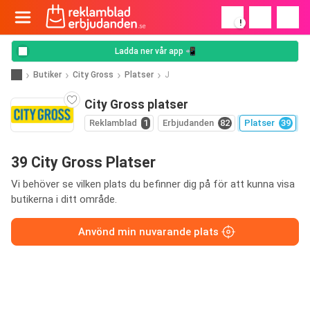
!
Ladda ner vår app 📲
Butiker
City Gross
Platser
J
City Gross platser
Reklamblad
1
Erbjudanden
82
Platser
39
39 City Gross Platser
Vi behöver se vilken plats du befinner dig på för att kunna visa
butikerna i ditt område.
Anvönd min nuvarande plats