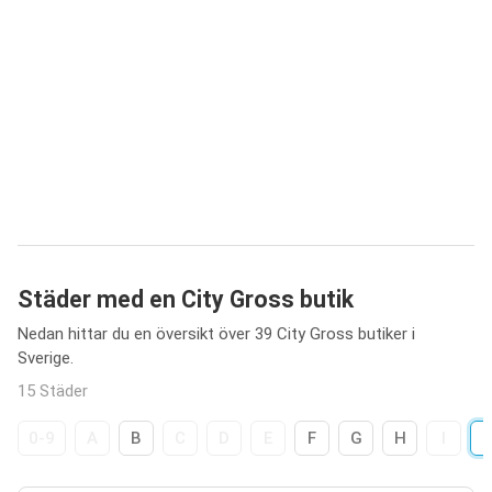
Städer med en City Gross butik
Nedan hittar du en översikt över 39 City Gross butiker i
Sverige.
15 Städer
0-9
A
B
C
D
E
F
G
H
I