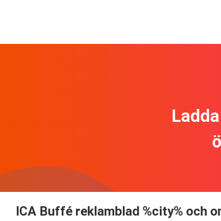
Ladda 
ö
ICA Buffé reklamblad %city% och on