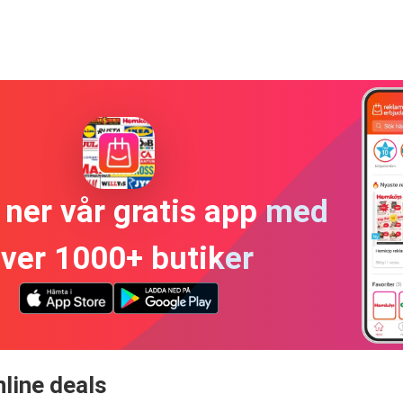
ner vår gratis app med
ver 1000+ butiker
line deals