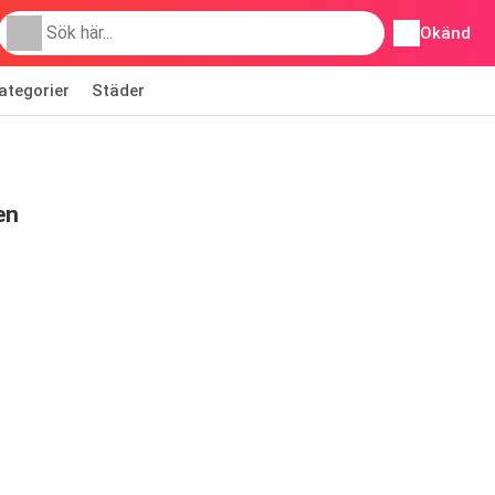
Okänd
ategorier
Städer
en