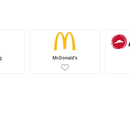
g
McDonald's