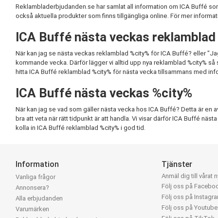
Reklambladerbjudanden.se har samlat all information om ICA Buffé som ä
också aktuella produkter som finns tillgängliga online. För mer informati
ICA Buffé nästa veckas reklamblad
När kan jag se nästa veckas reklamblad %city% för ICA Buffé? eller "Ja
kommande vecka. Därför lägger vi alltid upp nya reklamblad %city% så snart
hitta ICA Buffé reklamblad %city% för nästa vecka tillsammans med inf
ICA Buffé nästa veckas %city%
När kan jag se vad som gäller nästa vecka hos ICA Buffé? Detta är en av d
bra att veta när rätt tidpunkt är att handla. Vi visar därför ICA Buffé näs
kolla in ICA Buffé reklamblad %city% i god tid.
Information
Tjänster
Anmäl dig till vårat 
Vanliga frågor
Följ oss på Facebo
Annonsera?
Följ oss på Instagr
Alla erbjudanden
Följ oss på Youtube
Varumärken