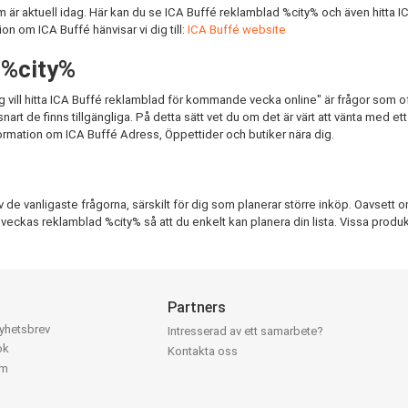
r aktuell idag. Här kan du se ICA Buffé reklamblad %city% och även hitta IC
on om ICA Buffé hänvisar vi dig till:
ICA Buffé website
 %city%
g vill hitta ICA Buffé reklamblad för kommande vecka online" är frågor som o
 de finns tillgängliga. På detta sätt vet du om det är värt att vänta med ett in
ormation om ICA Buffé Adress, Öppettider och butiker nära dig.
e vanligaste frågorna, särskilt för dig som planerar större inköp. Oavsett om d
ta veckas reklamblad %city% så att du enkelt kan planera din lista. Vissa produkt
Partners
nyhetsbrev
Intresserad av ett samarbete?
ok
Kontakta oss
am