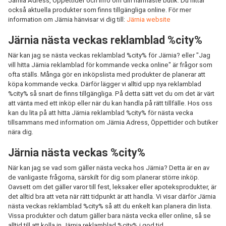
Järnia Adress, Öppettider och info om din närmaste butik. Du hittar
också aktuella produkter som finns tillgängliga online. För mer
information om Järnia hänvisar vi dig till:
Järnia website
Järnia nästa veckas reklamblad %city%
När kan jag se nästa veckas reklamblad %city% för Järnia? eller "Jag
vill hitta Järnia reklamblad för kommande vecka online" är frågor som
ofta ställs. Många gör en inköpslista med produkter de planerar att
köpa kommande vecka. Därför lägger vi alltid upp nya reklamblad
%city% så snart de finns tillgängliga. På detta sätt vet du om det är värt
att vänta med ett inköp eller när du kan handla på rätt tillfälle. Hos oss
kan du lita på att hitta Järnia reklamblad %city% för nästa vecka
tillsammans med information om Järnia Adress, Öppettider och butiker
nära dig.
Järnia nästa veckas %city%
När kan jag se vad som gäller nästa vecka hos Järnia? Detta är en av
de vanligaste frågorna, särskilt för dig som planerar större inköp.
Oavsett om det gäller varor till fest, leksaker eller apoteksprodukter, är
det alltid bra att veta när rätt tidpunkt är att handla. Vi visar därför Järnia
nästa veckas reklamblad %city% så att du enkelt kan planera din lista.
Vissa produkter och datum gäller bara nästa vecka eller online, så se
alltid till att kolla in Järnia reklamblad %city% i god tid.