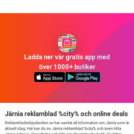
Ladda ner vår gratis app med
över 1000+ butiker
Järnia reklamblad %city% och online deals
Reklambladerbjudanden.se har samlat all information om Järnia som är
aktuell idag. Här kan du se Järnia reklamblad %city% och även hitta