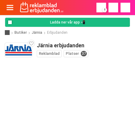
!
Ladda ner vår app 📲
Butiker
Järnia
Erbjudanden
Järnia erbjudanden
Reklamblad
Platser
37