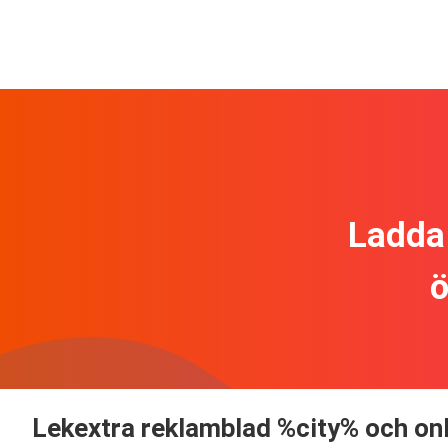
Ladda 
ö
Lekextra reklamblad %city% och onl