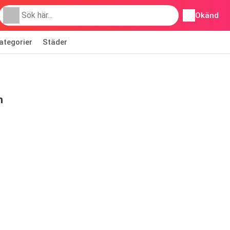
Okänd
ategorier
Städer
n