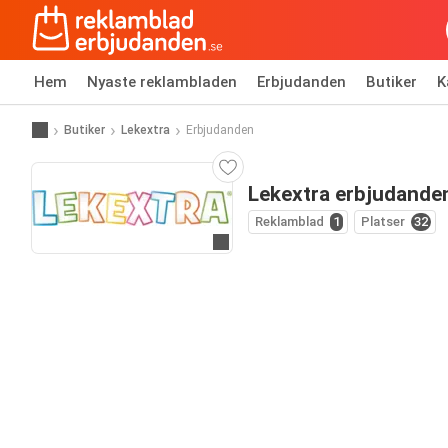
Hem
Nyaste reklambladen
Erbjudanden
Butiker
K
Butiker
Lekextra
Erbjudanden
Lekextra erbjudande
Reklamblad
1
Platser
32
Gå till hemsida