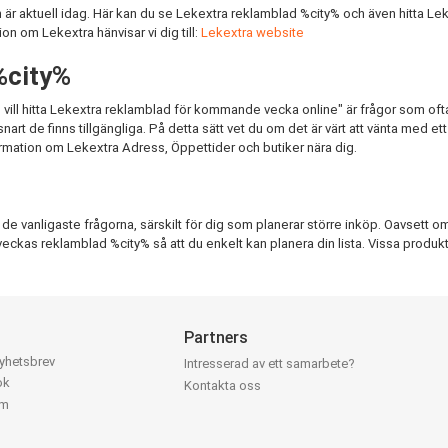
r aktuell idag. Här kan du se Lekextra reklamblad %city% och även hitta Leke
on om Lekextra hänvisar vi dig till:
Lekextra website
%city%
 vill hitta Lekextra reklamblad för kommande vecka online" är frågor som oft
 de finns tillgängliga. På detta sätt vet du om det är värt att vänta med ett in
rmation om Lekextra Adress, Öppettider och butiker nära dig.
 vanligaste frågorna, särskilt för dig som planerar större inköp. Oavsett om de
a veckas reklamblad %city% så att du enkelt kan planera din lista. Vissa produkte
Partners
nyhetsbrev
Intresserad av ett samarbete?
ok
Kontakta oss
am