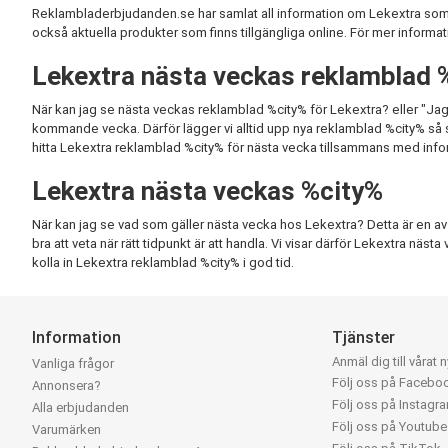
Reklambladerbjudanden.se har samlat all information om Lekextra som ä
också aktuella produkter som finns tillgängliga online. För mer informati
Lekextra nästa veckas reklamblad 
När kan jag se nästa veckas reklamblad %city% för Lekextra? eller "Jag
kommande vecka. Därför lägger vi alltid upp nya reklamblad %city% så snart
hitta Lekextra reklamblad %city% för nästa vecka tillsammans med info
Lekextra nästa veckas %city%
När kan jag se vad som gäller nästa vecka hos Lekextra? Detta är en av de
bra att veta när rätt tidpunkt är att handla. Vi visar därför Lekextra näst
kolla in Lekextra reklamblad %city% i god tid.
Information
Tjänster
Anmäl dig till vårat 
Vanliga frågor
Följ oss på Facebo
Annonsera?
Följ oss på Instagr
Alla erbjudanden
Följ oss på Youtube
Varumärken