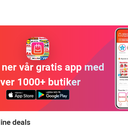
ner vår gratis app med
ver 1000+ butiker
ine deals