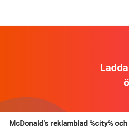
Ladda 
ö
McDonald's reklamblad %city% och 