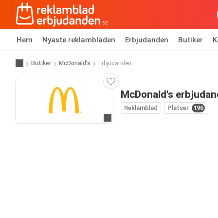
Hem
Nyaste reklambladen
Erbjudanden
Butiker
K
Butiker
McDonald's
Erbjudanden
McDonald's erbjuda
Reklamblad
Platser
196
Gå till hemsida