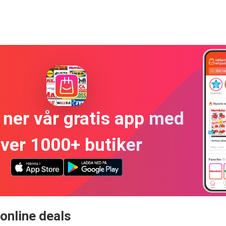
ner vår gratis app med
ver 1000+ butiker
online deals