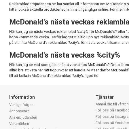
Reklambladerbjudanden.se har samlat all information om McDonald's so
hittar också aktuella produkter som finns tillgängliga online. För mer in
McDonald's nästa veckas reklambl
När kan jag se nästa veckas reklamblad %city% för McDonald's? eller "J
köpa kommande vecka. Därför lägger vi alltid upp nya reklamblad %city% så
på att hitta McDonald's reklamblad %city% för nästa vecka tillsammans
McDonald's nästa veckas %city%
När kan jag se vad som gäller nästa vecka hos McDonald's? Detta är en av
alltid bra att veta när rätt tidpunkt är att handla. Vi visar därför McDon
till att kolla in McDonald's reklamblad %city% i god tid.
Information
Tjänster
Anmäl dig till vårat 
Vanliga frågor
Följ oss på Facebo
Annonsera?
Följ oss på Instagr
Alla erbjudanden
Följ oss på Youtube
Varumärken