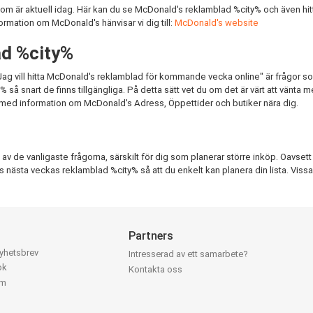
m är aktuell idag. Här kan du se McDonald's reklamblad %city% och även hit
formation om McDonald's hänvisar vi dig till:
McDonald's website
ad %city%
ag vill hitta McDonald's reklamblad för kommande vecka online" är frågor so
 snart de finns tillgängliga. På detta sätt vet du om det är värt att vänta med 
 med information om McDonald's Adress, Öppettider och butiker nära dig.
 de vanligaste frågorna, särskilt för dig som planerar större inköp. Oavsett om
ald's nästa veckas reklamblad %city% så att du enkelt kan planera din lista. Viss
Partners
nyhetsbrev
Intresserad av ett samarbete?
ok
Kontakta oss
am