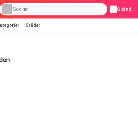
Okänd
ategorier
Städer
nden