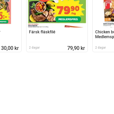
r
Färsk fläskfilé
Chicken b
Medlemsp
30,00 kr
79,90 kr
2 dagar
2 dagar