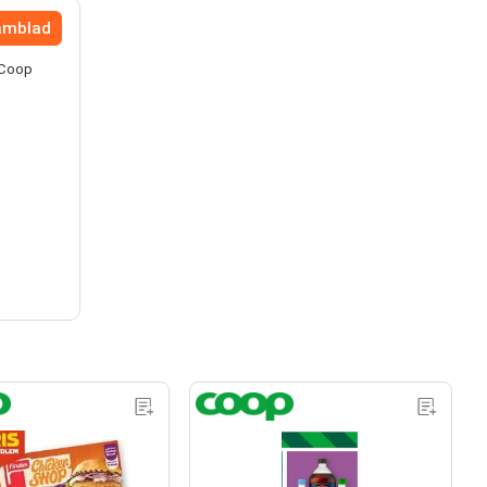
lamblad
 Coop