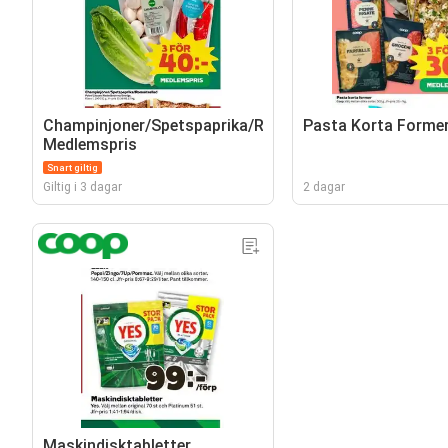
Champinjoner/Spetspaprika/Romansallad,
Pasta Korta Forme
Medlemspris
Snart giltig
Giltig i 3 dagar
2 dagar
Maskindisktabletter