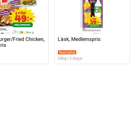
urger/Fried Chicken,
Läsk, Medlemspris
ris
Snart giltig
Giltig i 3 dagar