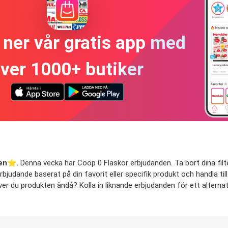
ner vår gratis app med
ver 1000+ butiker
en
⭐️. Denna vecka har Coop 0 Flaskor erbjudanden. Ta bort dina filte
rbjudande baserat på din favorit eller specifik produkt och handla til
ver du produkten ändå? Kolla in liknande erbjudanden för ett alternat