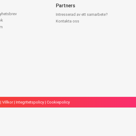
Partners
nyhetsbrev
Intresserad av ett samarbete?
ok
Kontakta oss
am
|
Villkor
|
Integritetspolicy
|
Cookiepolicy