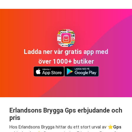
Ladda ner vår gratis app med
över 1000+ butiker
Erlandsons Brygga Gps erbjudande och
pris
Hos Erlandsons Brygga hittar du ett stort urval av ⭐️
Gps