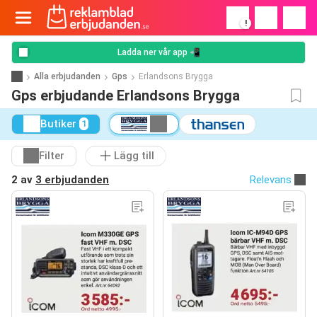
!
Ladda ner vår app 📲
Alla erbjudanden
Gps
Erlandsons Brygga
Gps erbjudande Erlandsons Brygga
Butiker
1
Filter
Lägg till
2 av
3 erbjudanden
Relevans