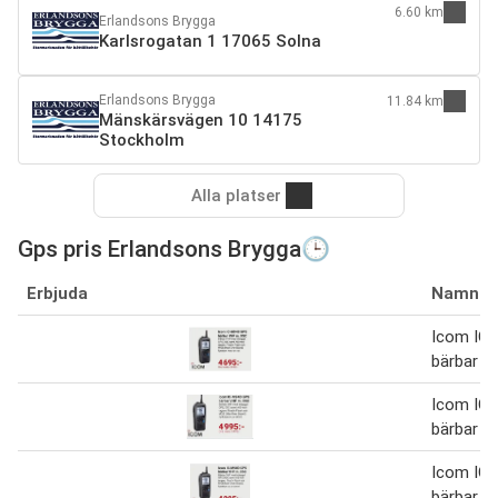
6.60 km
Erlandsons Brygga
Karlsrogatan 1 17065 Solna
Erlandsons Brygga
11.84 km
Mänskärsvägen 10 14175
Stockholm
Alla platser
Gps pris Erlandsons Brygga🕒
Erbjuda
Namn
Icom IC
bärbar V
Icom IC
bärbar V
Icom IC
bärbar V