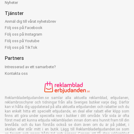
Nyheter
Tjänster
Anmäl dig till vårat nyhetsbrev
Följ oss på Facebook
Följ oss på Instagram
Följ oss på Youtube
Följ oss på TikTok
Partners
Intresserad av ett samarbete?
Kontakta oss
Reklambladerbjudanden.se samlar alla aktuella reklamblad, erbjudanen,
reklambroschyrer och tidningar från alla Sveriges butiker varje dag. Därför
kan vi hålla dig uppdaterad på alla aktuella erbjudanden och rabatter och du
kan enkelt hitta ett speciellt erbjudande, en deal eller rabatt eller klipp som
finns att göra under speciella reor i butiker i ditt område. Vår sida är ofta
först med att kunna erbjuda reklambladen innan dom ens hunnit fram till din
brevlåda. och du kan förstås också se dom även om du är på jobbet, i
skolan eller står mitt i en butik. Lägg till Reklambladerbjudanden.se som
en favorit och spara både tid och pengar. Genom att få dina reklamblad