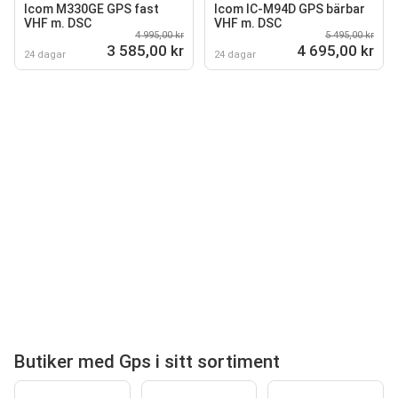
Icom M330GE GPS fast
Icom IC-M94D GPS bärbar
VHF m. DSC
VHF m. DSC
4 995,00 kr
5 495,00 kr
3 585,00 kr
4 695,00 kr
24 dagar
24 dagar
Butiker med Gps i sitt sortiment