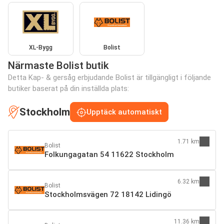
XL-Bygg
Bolist
Närmaste Bolist butik
Detta Kap- & gersåg erbjudande Bolist är tillgängligt i följande
butiker baserat på din inställda plats:
Stockholm
Upptäck automatiskt
1.71 km
Bolist
Folkungagatan 54 11622 Stockholm
6.32 km
Bolist
Stockholmsvägen 72 18142 Lidingö
11.36 km