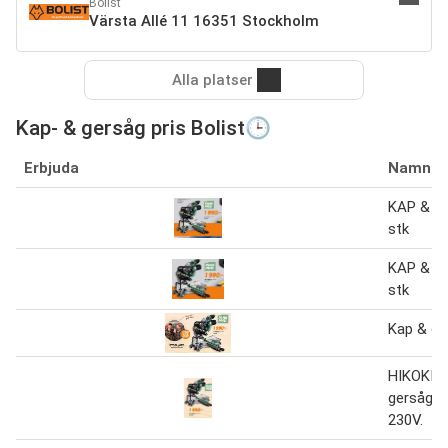
Bolist
Värsta Allé 11 16351 Stockholm
Alla platser
Kap- & gersåg pris Bolist🕒
Erbjuda
Namn
KAP & G
stk
KAP & G
stk
Kap & ge
HIKOKI K
gersåg 
230V.