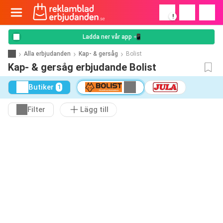
!
Ladda ner vår app 📲
Alla erbjudanden
Kap- & gersåg
Bolist
Kap- & gersåg erbjudande Bolist
Butiker
1
Filter
Lägg till