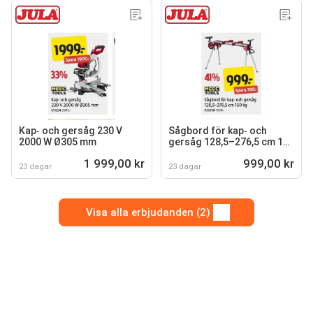
Kap‐ och gersåg 230 V
Sågbord för kap‐ och
2000 W Ø305 mm
gersåg 128,5–276,5 cm 150
kg
1 999,00 kr
999,00 kr
23 dagar
23 dagar
Visa alla erbjudanden (2)