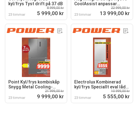
kyl/frys Tyst drift på 37 dB
CoolAssist anpassar
8 999,00 kr
22 999,00 kr
kylningen
5 999,00 kr
13 999,00 kr
23 timmar
23 timmar
Point Kyl/frys kombiskåp
Electrolux Kombinerad
Snygg Metal Cooling-
kyl/frys Speciallt eval låda
21 999,00 kr
10 999,00 kr
interiör
för charkuterier
9 999,00 kr
5 555,00 kr
23 timmar
23 timmar