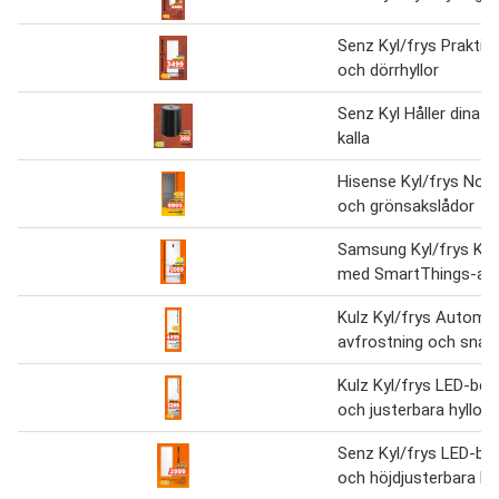
Senz Kyl/frys Praktisk
och dörrhyllor
Senz Kyl Håller dina d
kalla
Hisense Kyl/frys Noll
och grönsakslådor
Samsung Kyl/frys Ko
med SmartThings-ap
Kulz Kyl/frys Automa
avfrostning och snab
Kulz Kyl/frys LED-bel
och justerbara hyllor
Senz Kyl/frys LED-bol
och höjdjusterbara hyl