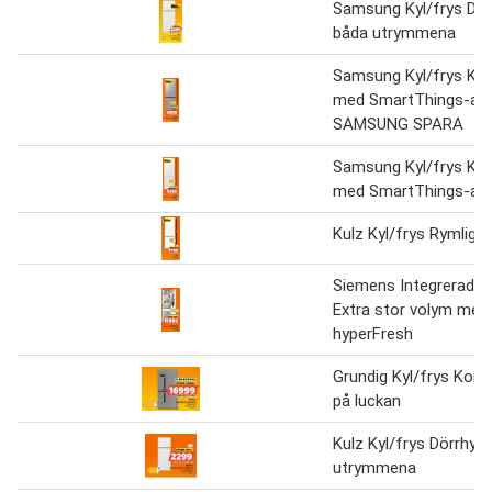
Samsung Kyl/frys Dörr
båda utrymmena
Samsung Kyl/frys Ko
med SmartThings-ap
SAMSUNG SPARA
Samsung Kyl/frys Ko
med SmartThings-ap
Kulz Kyl/frys Rymliga 
Siemens Integrerad ky
Extra stor volym med
hyperFresh
Grundig Kyl/frys Kontr
på luckan
Kulz Kyl/frys Dörrhyllo
utrymmena