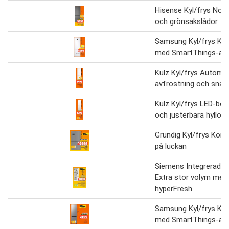
Hisense Kyl/frys Noll
och grönsakslådor
Samsung Kyl/frys Ko
med SmartThings-ap
Kulz Kyl/frys Automa
avfrostning och snab
Kulz Kyl/frys LED-bel
och justerbara hyllor
Grundig Kyl/frys Kontr
på luckan
Siemens Integrerad ky
Extra stor volym med
hyperFresh
Samsung Kyl/frys Ko
med SmartThings-ap