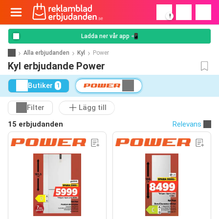
!
Ladda ner vår app 📲
Alla erbjudanden
Kyl
Power
Kyl erbjudande Power
Butiker
1
Filter
Lägg till
15 erbjudanden
Relevans