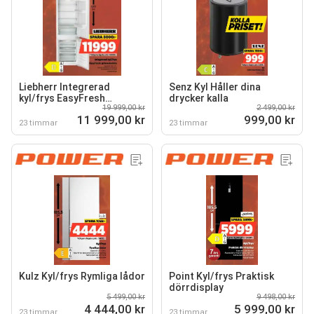
Liebherr Integrerad
Senz Kyl Håller dina
kyl/frys EasyFresh
drycker kalla
19 999,00 kr
2 499,00 kr
grönsakslåda
11 999,00 kr
999,00 kr
23 timmar
23 timmar
Kulz Kyl/frys Rymliga lådor
Point Kyl/frys Praktisk
dörrdisplay
5 499,00 kr
9 498,00 kr
4 444,00 kr
5 999,00 kr
23 timmar
23 timmar