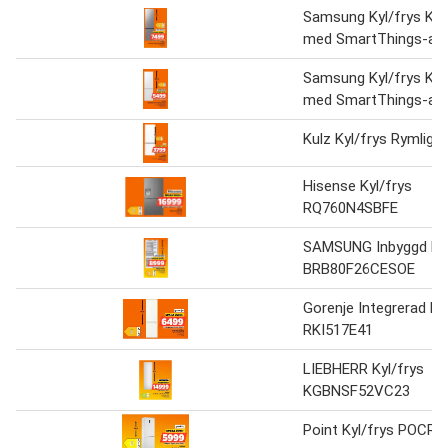
Samsung Kyl/frys Ko
med SmartThings-ap
Samsung Kyl/frys Ko
med SmartThings-ap
Kulz Kyl/frys Rymliga 
Hisense Kyl/frys
RQ760N4SBFE
SAMSUNG Inbyggd kyl
BRB80F26CESOE
Gorenje Integrerad kyl
RKI517E41
LIEBHERR Kyl/frys
KGBNSF52VC23
Point Kyl/frys POCR