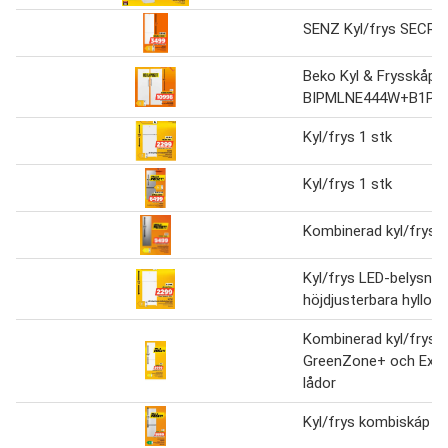
SENZ Kyl/frys SECR
Beko Kyl & Frysskåp
BIPMLNE444W+B1PM
Kyl/frys 1 stk
Kyl/frys 1 stk
Kombinerad kyl/frys 1
Kyl/frys LED-belysnin
höjdjusterbara hyllor
Kombinerad kyl/frys
GreenZone+ och Extra
lådor
Kyl/frys kombiskáp