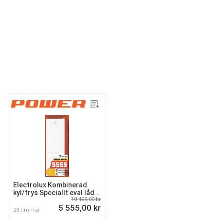
Electrolux Kombinerad
kyl/frys Speciallt eval låda
10 499,00 kr
för charkuterier
5 555,00 kr
23 timmar