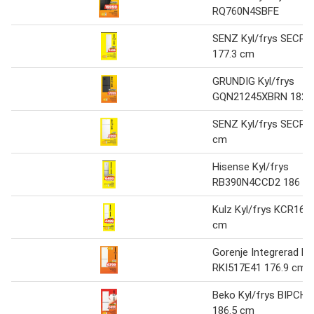
RQ760N4SBFE
SENZ Kyl/frys SECR
177.3 cm
GRUNDIG Kyl/frys
GQN21245XBRN 182 
SENZ Kyl/frys SECR1
cm
Hisense Kyl/frys
RB390N4CCD2 186 c
Kulz Kyl/frys KCR16
cm
Gorenje Integrerad kyl
RKI517E41 176.9 cm
Beko Kyl/frys BIPCH
186.5 cm