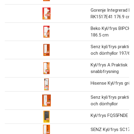
Gorenje Integrerad kyl
RK1517E41 176.9 cm
Beko Kyl/frys BIPCH
186.5 cm
Senz kyl/frys praktisk
och dörrhyllor 197/65 
Kyl/frys A Praktisk
snabbfrysning
Hisense Kyl/frys grön
Senz kyl/frys praktisk
och dörrhyllor
Kyl/frys FQ55FNDE
SENZ Kyl/frys SC170