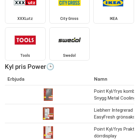
XXXLutz
City Gross
IKEA
Tools
Swedol
Kyl pris Power🕒
Erbjuda
Namn
Point Kyl/frys kombi
Snygg Metal Cooling-i
Liebherr Integrerad ky
EasyFresh grönsaksl
Point Kyl/frys Praktis
dörrdisplay