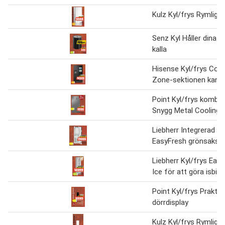
Kulz Kyl/frys Rymliga 
Senz Kyl Håller dina d
kalla
Hisense Kyl/frys Con
Zone-sektionen kan 
Point Kyl/frys kombi
Snygg Metal Cooling-i
Liebherr Integrerad ky
EasyFresh grönsaksl
Liebherr Kyl/frys Eas
Ice för att göra isbita
Point Kyl/frys Praktis
dörrdisplay
Kulz Kyl/frys Rymliga 