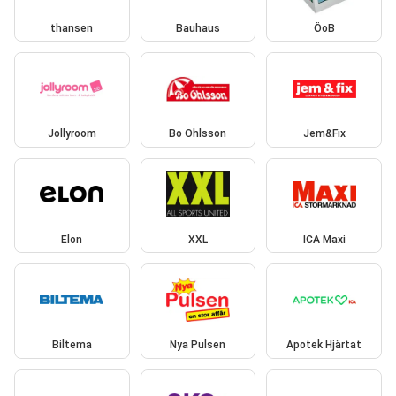
thansen
Bauhaus
ÖoB
Jollyroom
Bo Ohlsson
Jem&Fix
Elon
XXL
ICA Maxi
Biltema
Nya Pulsen
Apotek Hjärtat