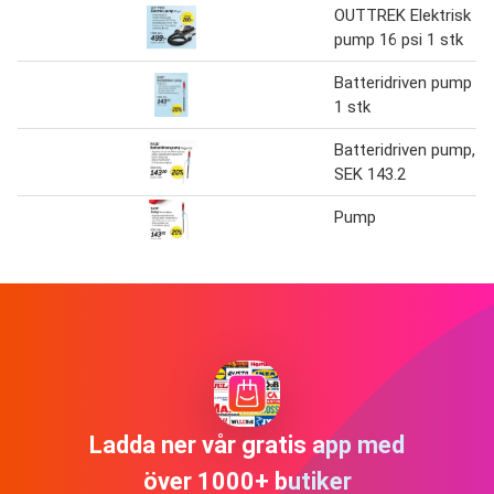
OUTTREK Elektrisk
pump 16 psi 1 stk
Batteridriven pump
1 stk
Batteridriven pump,
SEK 143.2
Pump
Ladda ner vår gratis app med
över 1000+ butiker