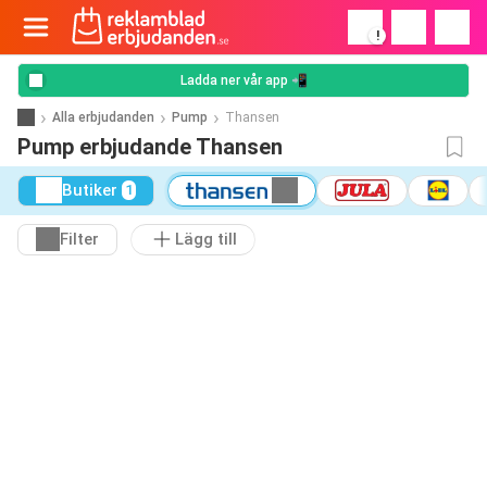
!
Ladda ner vår app 📲
Alla erbjudanden
Pump
Thansen
Pump erbjudande Thansen
Butiker
1
Filter
Lägg till