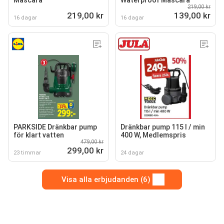
Mascara
Waterproof Mascara
219,00 kr
219,00 kr
139,00 kr
16 dagar
16 dagar
PARKSIDE Dränkbar pump
Dränkbar pump 115 l / min
för klart vatten
400 W, Medlemspris
479,00 kr
299,00 kr
23 timmar
24 dagar
Visa alla erbjudanden (6)