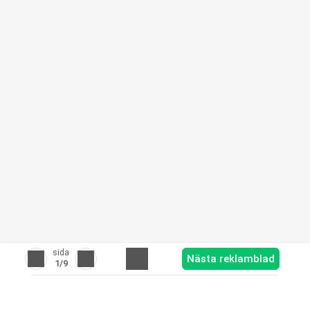
sida
Nästa reklamblad
1
/9