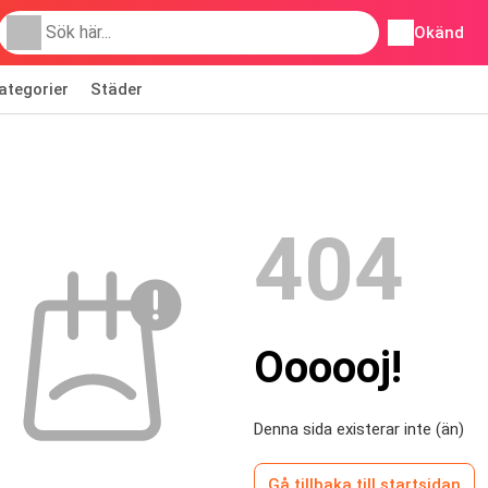
Okänd
ategorier
Städer
404
Oooooj!
Denna sida existerar inte (än)
Gå tillbaka till startsidan