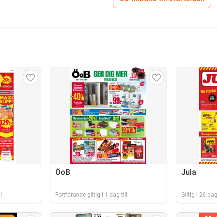
ÖoB
Jula
l
Fortfarande giltig i 1 dag till
Giltig i 26 da