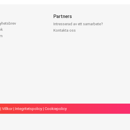
Partners
nyhetsbrev
Intresserad av ett samarbete?
ok
Kontakta oss
am
|
Villkor
|
Integritetspolicy
|
Cookiepolicy