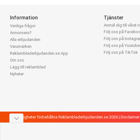
Information
Tjänster
Anmäl dig till vårat 
Vanliga frågor
Följ oss på Facebo
Annonsera?
Följ oss på Instagr
Alla erbjudanden
Följ oss på Youtube
Varumärken
Följ oss på TikTok
Reklambladerbjudanden.se App
Om oss
Lägg till reklamblad
Nyheter
Alla rättigheter förbehållna Reklambladerbjudanden.se 2026 |
Disclaimer