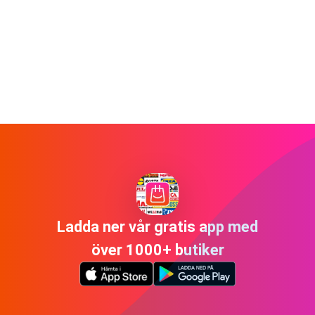
Ladda ner vår gratis app med
över 1000+ butiker