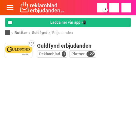
!
Ladda ner vår app 📲
Butiker
Guldfynd
Erbjudanden
Guldfynd erbjudanden
Reklamblad
1
Platser
122