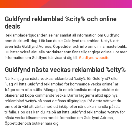
Guldfynd reklamblad %city% och online
deals
Reklambladerbjudanden.se har samlat all information om Guldfynd
som är aktuell idag. Här kan du se Guldfynd reklamblad %city% och
även hitta Guldfynd Adress, Öppettider och info om din närmaste butik.
Du hittar också aktuella produkter som finns tillgängliga online. För mer
information om Guldfynd hänvisar vi dig till:
Guldfynd website
Guldfynd nästa veckas reklamblad %city%
När kan jag se nästa veckas reklamblad %city% för Guldfynd? eller
"Jag vill hitta Guldfynd reklamblad för kommande vecka online" är
frågor som ofta ställs. Många gör en inköpslista med produkter de
planerar att köpa kommande vecka. Därför lägger vi alltid upp nya
reklamblad %city% så snart de finns tillgängliga. På detta sätt vet du
om det är värt att vänta med ett inköp eller när du kan handla på rätt
tillfälle. Hos oss kan du lita på att hitta Guldfynd reklamblad %city% för
nästa vecka tillsammans med information om Guldfynd Adress,
Öppettider och butiker nära dig.