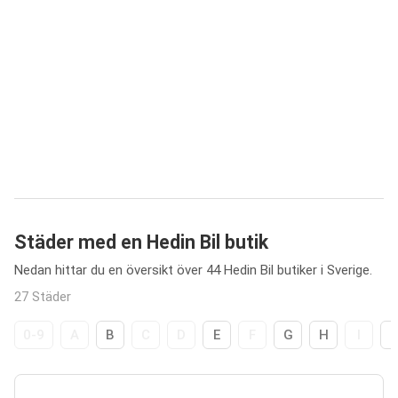
Städer med en Hedin Bil butik
Nedan hittar du en översikt över 44 Hedin Bil butiker i Sverige.
27 Städer
0-9
A
B
C
D
E
F
G
H
I