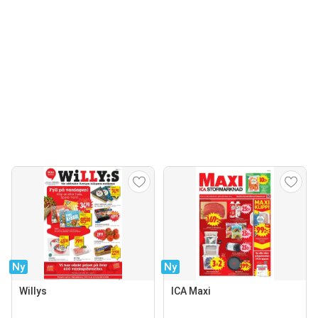
Ny
Ny
Willys
ICA Maxi