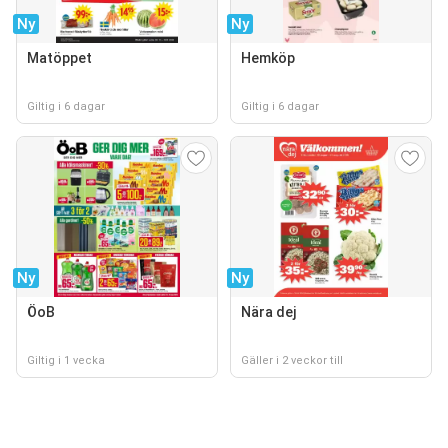
Ny
Ny
Matöppet
Hemköp
Giltig i 6 dagar
Giltig i 6 dagar
Ny
Ny
ÖoB
Nära dej
Giltig i 1 vecka
Gäller i 2 veckor till