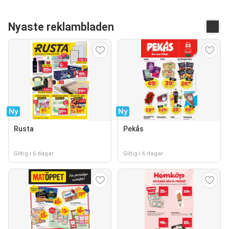
Nyaste reklambladen
Ny
Ny
Rusta
Pekås
Giltig i 6 dagar
Giltig i 6 dagar