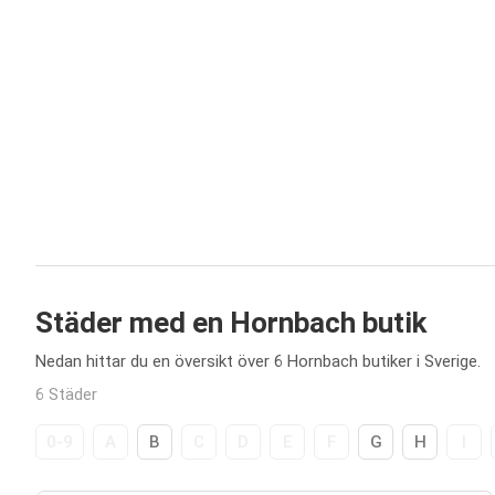
Städer med en Hornbach butik
Nedan hittar du en översikt över 6 Hornbach butiker i Sverige.
6 Städer
0-9
A
B
C
D
E
F
G
H
I