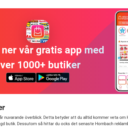
ner vår gratis app med
ver 1000+ butiker
er
år nuvarande överblick. Detta betyder att du alltid kommer veta om
gd butik. Dessutom så hittar du ocks det senaste Hornbach reklambl