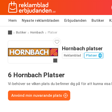
Hem
Nyaste reklambladen
Erbjudanden
Butiker
K
Butiker
Hornbach
Platser
Hornbach platser
Reklamblad
Platser
6
Gå till hemsida
6 Hornbach Platser
Vi behöver se vilken plats du befinner dig på för att kunna visa 
Anvönd min nuvarande plats