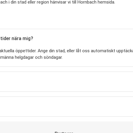
h i din stad eller region hänvisar vi till Hornbach hemsida.
ttider nära mig?
tuella öppettider. Ange din stad, eller låt oss automatiskt upptäcka 
llmänna helgdagar och söndagar.