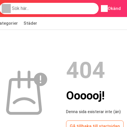
Okänd
ategorier
Städer
404
Oooooj!
Denna sida existerar inte (än)
Gå tillbaka till startsidan