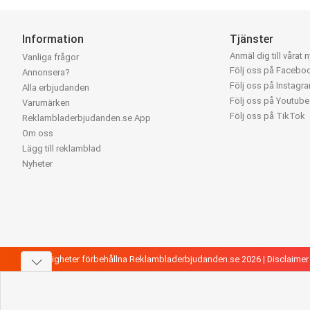
Information
Tjänster
Anmäl dig till vårat 
Vanliga frågor
Följ oss på Facebo
Annonsera?
Följ oss på Instagr
Alla erbjudanden
Följ oss på Youtube
Varumärken
Följ oss på TikTok
Reklambladerbjudanden.se App
Om oss
Lägg till reklamblad
Nyheter
Alla rättigheter förbehållna Reklambladerbjudanden.se 2026 |
Disclaimer