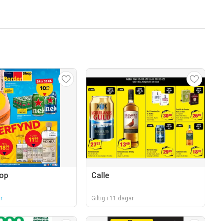
hop
Calle
r
Giltig i 11 dagar