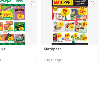
ivs
Matöppet
r
Giltig i 2 dagar