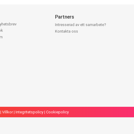
Partners
nyhetsbrev
Intresserad av ett samarbete?
ok
Kontakta oss
am
|
Villkor
|
Integritetspolicy
|
Cookiepolicy