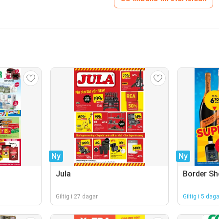
Ny
Ny
Jula
Border S
Giltig i 27 dagar
Giltig i 5 daga