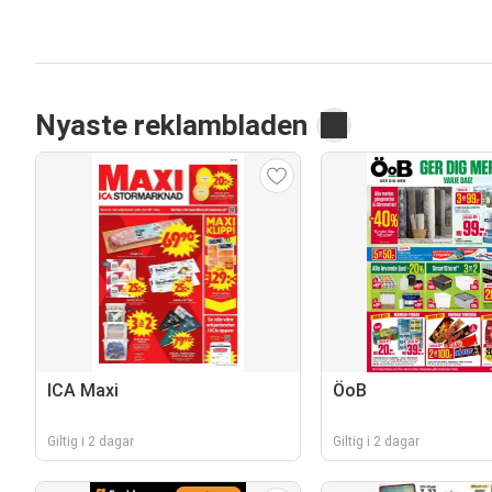
Nyaste reklambladen
ICA Maxi
ÖoB
Giltig i 2 dagar
Giltig i 2 dagar