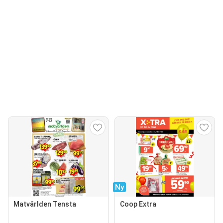
Ny
Matvärlden Tensta
Coop Extra