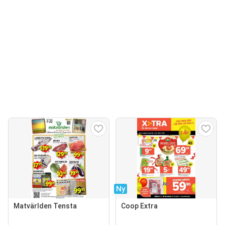
Ny
Matvärlden Tensta
Coop Extra