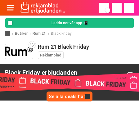
!
Ladda ner vår app 📲
Butiker
Rum 21
Black Friday
Rum 21 Black Friday
Reklamblad
Black Friday erbjudanden
från Rum 21
Se alla deals här