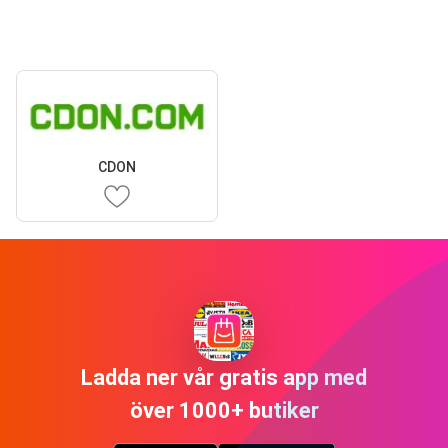
CDON
Ladda ner vår gratis app med
över 1000+ butiker