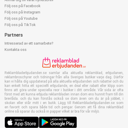
Följ oss på Facebook
Följ oss på Instagram
Följ oss på Youtube
Följ oss på TikTok
Partners
Intresserad av ett samarbete?
Kontakta oss
Reklambladerbjudanden.se samlar alla aktuella reklamblad, erbjudanen,
reklambroschyrer och tidningar från alla Sveriges butiker varje dag. Därför
kan vi hålla dig uppdaterad på alla aktuella erbjudanden och rabatter och du
kan enkelt hitta ett speciellt erbjudande, en deal eller rabatt eller klipp som
finns att göra under speciella reor i butiker i ditt område. Vår sida är ofta
först med att kunna erbjuda reklambladen innan dom ens hunnit fram till din
brevlåda. och du kan förstås också se dom även om du är på jobbet, i
skolan eller står mitt i en butik. Lägg till Reklambladerbjudanden.se som
en favorit och spara både tid och pengar. Genom att få dina reklamblad
online så sparar du också in papper vilket är bra för vår miljö.