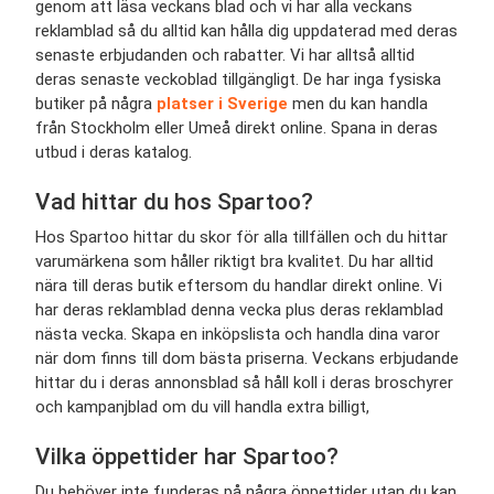
genom att läsa veckans blad och vi har alla veckans
reklamblad så du alltid kan hålla dig uppdaterad med deras
senaste erbjudanden och rabatter. Vi har alltså alltid
deras senaste veckoblad tillgängligt. De har inga fysiska
butiker på några
platser i Sverige
men du kan handla
från Stockholm eller Umeå direkt online. Spana in deras
utbud i deras katalog.
Vad hittar du hos
Spartoo
?
Hos
Spartoo hittar du skor för alla tillfällen och du hittar
varumärkena som håller riktigt bra kvalitet. Du har alltid
nära till deras butik eftersom du handlar direkt online. Vi
har deras reklamblad denna vecka plus deras reklamblad
nästa vecka. Skapa en inköpslista och handla dina varor
när dom finns till dom bästa priserna. Veckans erbjudande
hittar du i deras annonsblad så håll koll i deras broschyrer
och kampanjblad om du vill handla extra billigt,
Vilka öppettider har
Spartoo
?
Du behöver inte funderas på några öppettider utan du kan