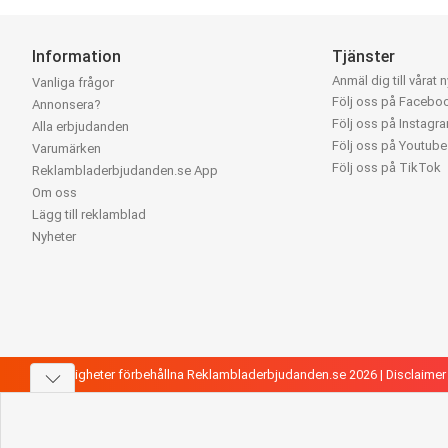
Information
Tjänster
Anmäl dig till vårat 
Vanliga frågor
Följ oss på Facebo
Annonsera?
Följ oss på Instagr
Alla erbjudanden
Följ oss på Youtube
Varumärken
Följ oss på TikTok
Reklambladerbjudanden.se App
Om oss
Lägg till reklamblad
Nyheter
Alla rättigheter förbehållna Reklambladerbjudanden.se 2026 |
Disclaimer