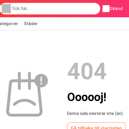
Okänd
ategorier
Städer
404
Oooooj!
Denna sida existerar inte (än)
Gå tillbaka till startsidan