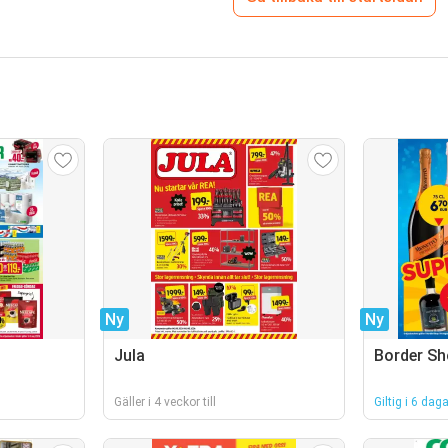
Ny
Ny
Jula
Border S
Gäller i 4 veckor till
Giltig i 6 daga