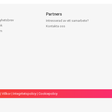
Partners
nyhetsbrev
Intresserad av ett samarbete?
ok
Kontakta oss
am
|
Villkor
|
Integritetspolicy
|
Cookiepolicy