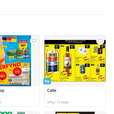
Ny
hop
Calle
r
Giltig i 12 dagar