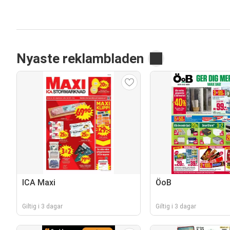
Nyaste reklambladen
ICA Maxi
ÖoB
Giltig i 3 dagar
Giltig i 3 dagar