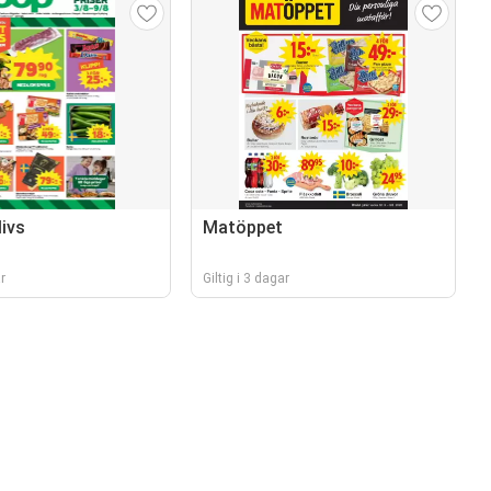
ivs
Matöppet
r
Giltig i 3 dagar