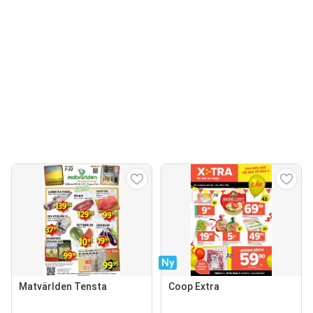
Ny
Matvärlden Tensta
Coop Extra