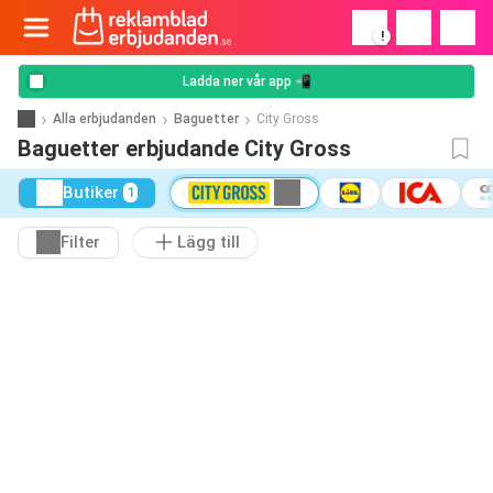
!
Ladda ner vår app 📲
Alla erbjudanden
Baguetter
City Gross
Baguetter erbjudande City Gross
Butiker
1
Filter
Lägg till