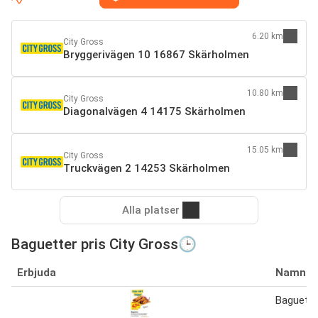
6.20 km
City Gross
Bryggerivägen 10 16867 Skärholmen
10.80 km
City Gross
Diagonalvägen 4 14175 Skärholmen
15.05 km
City Gross
Truckvägen 2 14253 Skärholmen
Alla platser
Baguetter pris City Gross🕒
Erbjuda
Namn
Baguetter