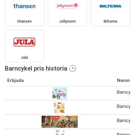
thansen
Jollyroom
Biltema
Jula
Barncykel pris historia 🕒
Erbjuda
Namn
Barncykel
Barncyke
Barncyke
Barncykel