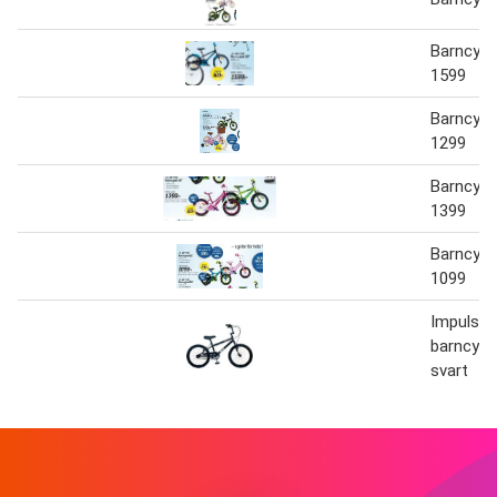
Barncyke
1599
Barncyke
1299
Barncyke
1399
Barncyke
1099
Impulse 
barncyke
svart