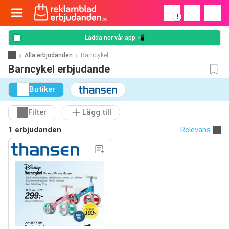
!
Ladda ner vår app 📲
Alla erbjudanden
Barncykel
Barncykel erbjudande
Butiker
Filter
Lägg till
1 erbjudanden
Relevans