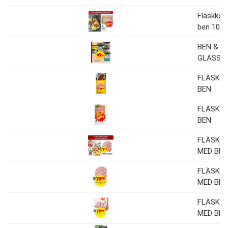
Fläskkot
ben 1000
BEN & J
GLASS
FLÄSKK
BEN
FLÄSKK
BEN
FLÄSKK
MED BEN
FLÄSKK
MED BEN
FLÄSKK
MED BEN