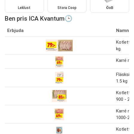
Leklust
Stora Coop
ÖoB
Ben pris ICA Kvantum🕒
Erbjuda
Namn
Kotlett 
kg.
Karré me
Fläsksid
1.5 kg
Kotlett 
900 - 20
Karré me
1000-200
Kotlett 