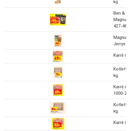
kg.
Ben & Je
Magnum 
427-465 
Magnum,
Jerrys
Karré me
Kotlett 
kg.
Karré me
1000-200
Kotlett 
kg.
Karré me