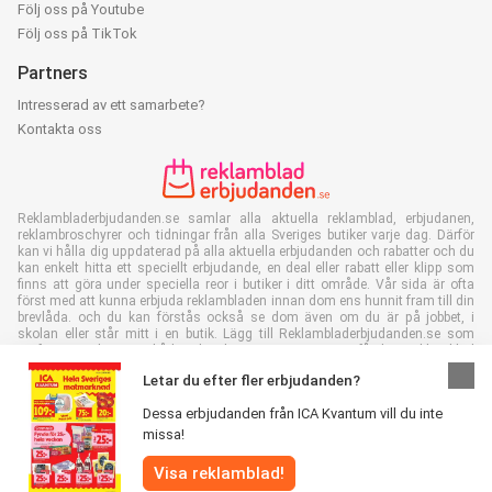
Följ oss på Youtube
Följ oss på TikTok
Partners
Intresserad av ett samarbete?
Kontakta oss
Reklambladerbjudanden.se samlar alla aktuella reklamblad, erbjudanen,
reklambroschyrer och tidningar från alla Sveriges butiker varje dag. Därför
kan vi hålla dig uppdaterad på alla aktuella erbjudanden och rabatter och du
kan enkelt hitta ett speciellt erbjudande, en deal eller rabatt eller klipp som
finns att göra under speciella reor i butiker i ditt område. Vår sida är ofta
först med att kunna erbjuda reklambladen innan dom ens hunnit fram till din
brevlåda. och du kan förstås också se dom även om du är på jobbet, i
skolan eller står mitt i en butik. Lägg till Reklambladerbjudanden.se som
en favorit och spara både tid och pengar. Genom att få dina reklamblad
online så sparar du också in papper vilket är bra för vår miljö.
Letar du efter fler erbjudanden?
Dessa erbjudanden från ICA Kvantum vill du inte
missa!
Visa reklamblad!
Alla rättigheter förbehållna Reklambladerbjudanden.se 2026 |
Disclaimer
|