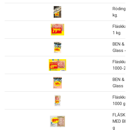
Röding m
kg.
Fläskkar
1 kg.
BEN & J
Glass 42
Fläskkar
1000-200
BEN & J
Glass
Fläskkar
1000 g
FLÄSKK
MED BEN 
g