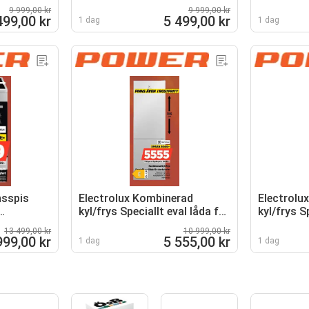
spolarm
9 999,00 kr
9 999,00 kr
499,00 kr
5 499,00 kr
1 dag
1 dag
nsspis
Electrolux Kombinerad
Electrolu
kyl/frys Speciallt eval låda för
kyl/frys S
charkuterier
charkuteri
13 499,00 kr
10 999,00 kr
999,00 kr
5 555,00 kr
1 dag
1 dag