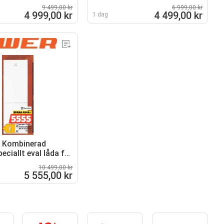
snabbprogram
9 499,00 kr
6 999,00 kr
4 999,00 kr
4 499,00 kr
1 dag
x Kombinerad
peciallt eval låda för
er
10 499,00 kr
5 555,00 kr