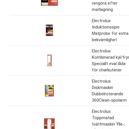
rengöra efter
matlagning
Electrolux
Induktionsspis
Matprobe för extra
bekvämlighet
Electrolux
Kombinerad kyl/fry
Speciallt eval låda
för charkuterier
Electrolux
Diskmaskin
Dubbelroterande
360Clean-spolarm
Electrolux
Toppmatad
tvättmaskin Ylle-,