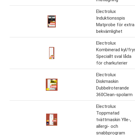
Electrolux
Induktionsspis
Matprobe för extra
bekvämlighet
Electrolux
Kombinerad kyl/fry
Speciallt sval låda
för charkuterier
Electrolux
Diskmaskin
Dubbelroterande
360Clean-spolarm
Electrolux
Toppmatad
tvättmaskin Ylle-,
allergi- och
snabbprogram