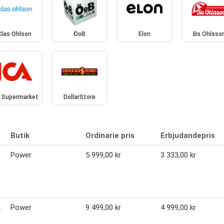
Clas Ohlson
ÖoB
Elon
Bo Ohlsso
A Supermarket
DollarStore
Butik
Ordinarie pris
Erbjudandepris
Power
5 999,00 kr
3 333,00 kr
k
Power
9 499,00 kr
4 999,00 kr