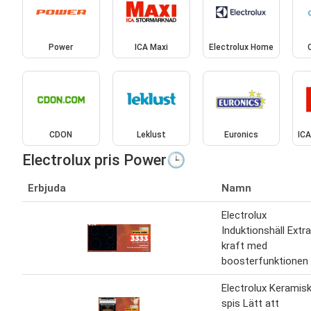
Power
ICA Maxi
Electrolux Home
CDON
Leklust
Euronics
IC
Electrolux pris Power🕒
Erbjuda
Namn
Electrolux
Induktionshäll Extra
kraft med
boosterfunktionen
Electrolux Keramis
spis Lätt att