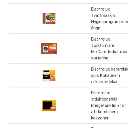
Electrolux
Tvättmaskin
Hygienprogram me
ånga
Electrolux
Torktumlare
MixCare torkar uta
sortering
Electrolux Keramis
spis Kokzoner i
olika storlekar
Electrolux
Induktionshäll
Bridgefunktion för
att kombinera
kokzoner