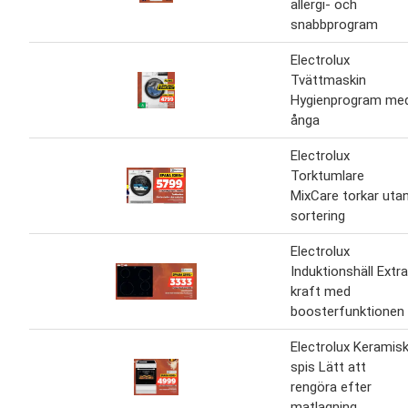
allergi- och
snabbprogram
Electrolux
Tvättmaskin
Hygienprogram me
ånga
Electrolux
Torktumlare
MixCare torkar uta
sortering
Electrolux
Induktionshäll Extra
kraft med
boosterfunktionen
Electrolux Keramis
spis Lätt att
rengöra efter
matlagning