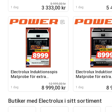
boosterfunktionen
spolarm
5 999,00 kr
3 333,00 kr
5 
1 dag
1 dag
Electrolux Induktionsspis
Electrolux Induktio
Matprobe för extra
Matprobe för extra
bekvämlighet
bekvämlighet
12 999,00 kr
8 999,00 kr
8 
1 dag
1 dag
Butiker med Electrolux i sitt sortiment