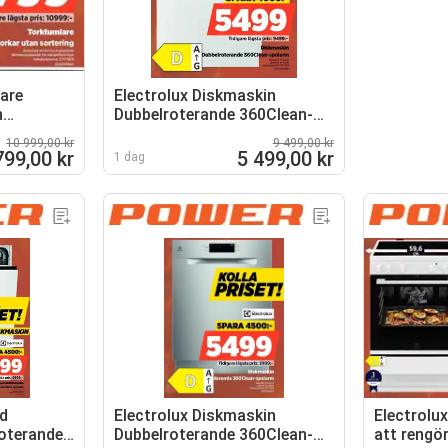
are
Electrolux Diskmaskin
n
Dubbelroterande 360Clean-
spolarm
10 999,00 kr
9 499,00 kr
799,00 kr
5 499,00 kr
1 dag
ad
Electrolux Diskmaskin
Electrolu
oterande
Dubbelroterande 360Clean-
att rengö