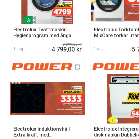
Electrolux Tvättmaskin
Electrolux Torktuml
Hygienprogram med ånga
MixCare torkar uta
sortering
9 999,00 kr
4 799,00 kr
5 
1 dag
1 dag
Electrolux Induktionshäll
Electrolux Integrer
Extra kraft med
diskmaskin Dubbelr