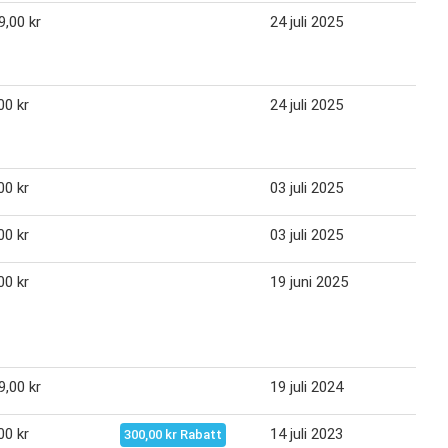
9,00 kr
24 juli 2025
06 a
00 kr
24 juli 2025
06 a
00 kr
03 juli 2025
23 j
00 kr
03 juli 2025
23 j
00 kr
19 juni 2025
02 j
9,00 kr
19 juli 2024
01 a
00 kr
14 juli 2023
27 j
300,00 kr Rabatt