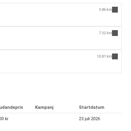
5.86 km
7.32 km
10.81 km
judandepris
Kampanj
Startdatum
Slu
00 kr
23 juli 2026
05 a