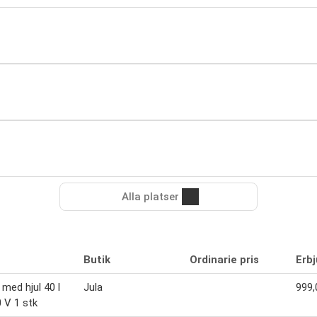
Alla platser
Butik
Ordinarie pris
Erb
 med hjul 40 l
Jula
999,
 V 1 stk