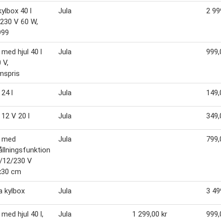
kylbox 40 l
Jula
2 99
230 V 60 W,
999
 med hjul 40 l
Jula
999,
 V,
mspris
 24 l
Jula
149,
 12 V 20 l
Jula
349,
x med
Jula
799,
llningsfunktion
8/12/230 V
x30 cm
 kylbox
Jula
3 49
med hjul 40 l,
Jula
1 299,00 kr
999,