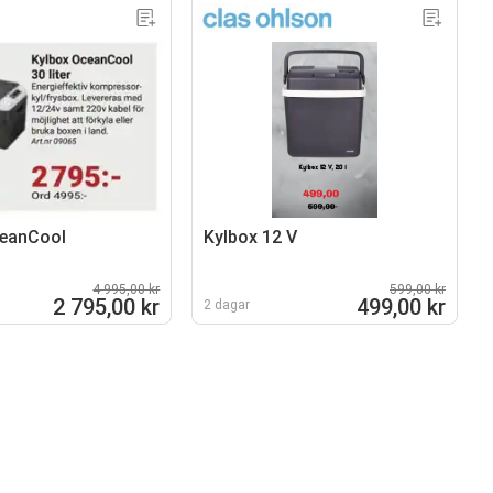
ceanCool
Kylbox 12 V
4 995,00 kr
599,00 kr
2 795,00 kr
499,00 kr
2 dagar