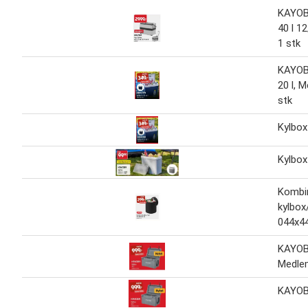
KAYOB
40 l 1
1 stk
KAYOB
20 l, 
stk
Kylbox
Kylbox
Kombi
kylbox/
044x4
KAYOBA
Medlem
KAYOBA