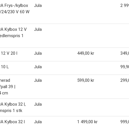
A Frys-/kylbox
Jula
2 99
2/24/230 V 60 W
A Kylbox 12 V
Jula
Medlemspris 1
 12 V 20 l
Jula
449,00 kr
349,
 10 L
Jula
99,9
nerad
Jula
599,00 kr
299,
pall 39 |
4 cm
 Kylbox 32 l,
Jula
spris 1 stk
 Kylbox 32 l
Jula
1 499,00 kr
999,