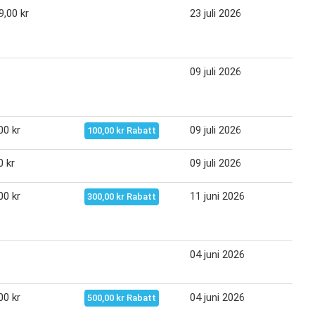
9,00 kr
23 juli 2026
05 a
09 juli 2026
22 j
00 kr
09 juli 2026
23 j
100,00 kr Rabatt
0 kr
09 juli 2026
23 j
00 kr
11 juni 2026
25 j
300,00 kr Rabatt
04 juni 2026
17 j
00 kr
04 juni 2026
18 j
500,00 kr Rabatt