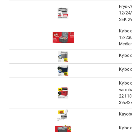
Frys-/
12/24/
SEK 2
Kylbox
12/230
Medle
Kylbox
Kylbox
Kylbo
varmhå
22 l 1
39x43
Kayoba
Kylbox 