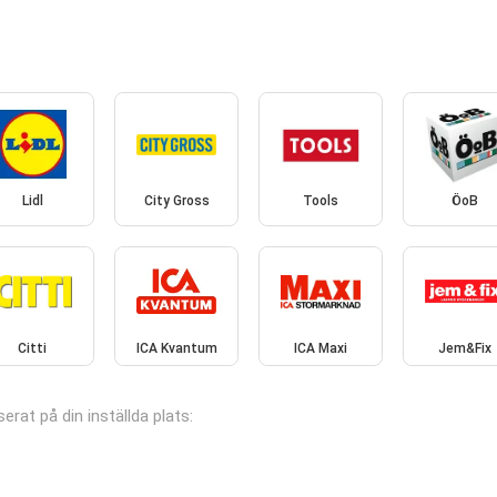
Lidl
City Gross
Tools
ÖoB
Citti
ICA Kvantum
ICA Maxi
Jem&Fix
serat på din inställda plats: