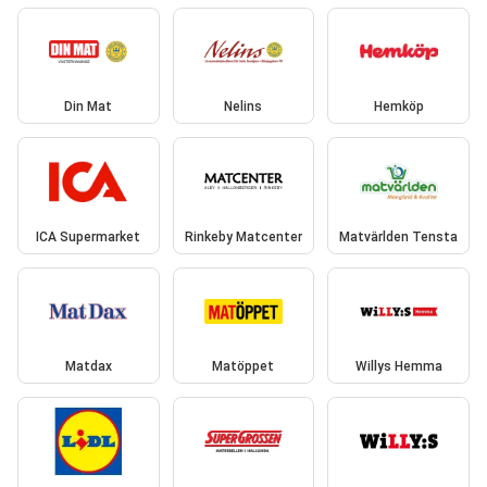
Din Mat
Nelins
Hemköp
ICA Supermarket
Rinkeby Matcenter
Matvärlden Tensta
Matdax
Matöppet
Willys Hemma