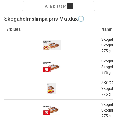
Alla platser
Skogaholmslimpa pris Matdax🕒
Erbjuda
Namn
Skogaho
Skogaho
775 g
Skogaho
Skogaho
775 g
SKOGAH
Skogaho
775 g
Skogaho
Skogaho
775 g