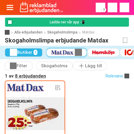
!
Ladda ner vår app 📲
Alla erbjudanden
Skogaholmslimpa
Matdax
Skogaholmslimpa erbjudande Matdax
Butiker
1
Filter
Skogaholms
Lägg till
1 av
8 erbjudanden
Relevans