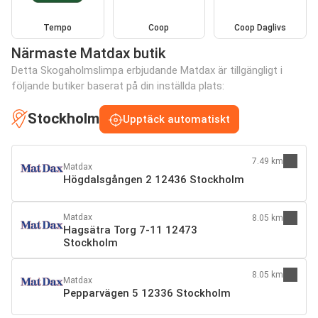
Tempo
Coop
Coop Daglivs
Närmaste Matdax butik
Detta Skogaholmslimpa erbjudande Matdax är tillgängligt i
följande butiker baserat på din inställda plats:
Stockholm
Upptäck automatiskt
7.49 km
Matdax
Högdalsgången 2 12436 Stockholm
Matdax
8.05 km
Hagsätra Torg 7-11 12473
Stockholm
8.05 km
Matdax
Pepparvägen 5 12336 Stockholm