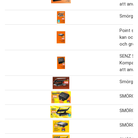
att anvä
Smörgåsg
Point smö
kan också
och grön
SENZ Smö
Kompakt 
att anvä
Smörgåsg
SMÖRGÅ
SMÖRGÅ
SMÖRGÅ