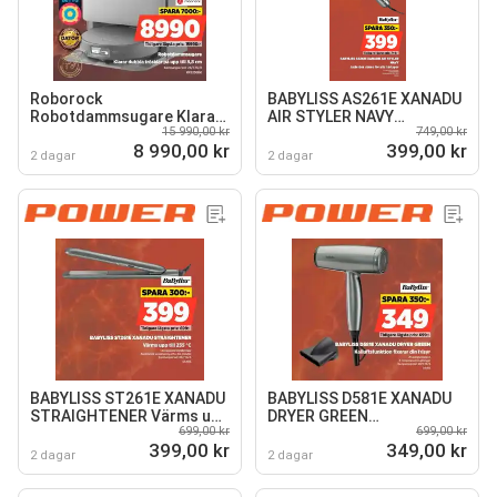
Roborock
BABYLISS AS261E XANADU
Robotdammsugare Klarar
AIR STYLER NAVY
15 990,00 kr
749,00 kr
dubbla trösklar på upp till
Justerbar värme för alla
8 990,00 kr
399,00 kr
8,8 cm
hårtyper
2 dagar
2 dagar
BABYLISS ST261E XANADU
BABYLISS D581E XANADU
STRAIGHTENER Värms upp
DRYER GREEN
699,00 kr
699,00 kr
till 235 °C
Kalluftsfunktion fixerar din
399,00 kr
349,00 kr
frisyr
2 dagar
2 dagar