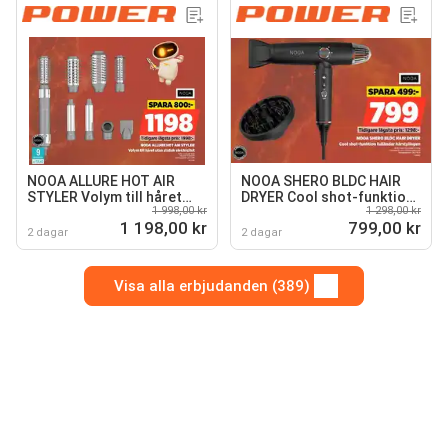
NOOA ALLURE HOT AIR
NOOA SHERO BLDC HAIR
STYLER Volym till håret
DRYER Cool shot-funktion
1 998,00 kr
1 298,00 kr
utan statisk elektricitet
fulländar hårstylingen
1 198,00 kr
799,00 kr
2 dagar
2 dagar
Visa alla erbjudanden (389)