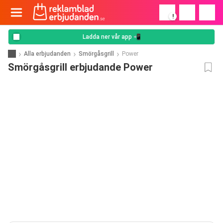
!
Ladda ner vår app 📲
Alla erbjudanden
Smörgåsgrill
Power
Smörgåsgrill erbjudande Power