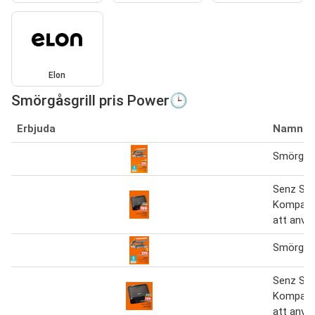
Elon
Smörgåsgrill pris Power🕒
Erbjuda
Namn
Smörgåsg
Senz Smö
Kompakt 
att anvä
Smörgåsg
Senz Smö
Kompakt 
att anvä