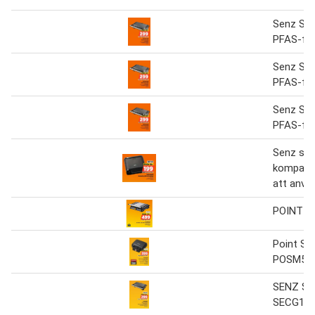
Senz Smö
PFAS-fri
Senz Smö
PFAS-fri
Senz Smö
PFAS-fri
Senz smö
kompakt 
att anvä
POINT Sm
Point Sm
POSM50
SENZ Smö
SECG10