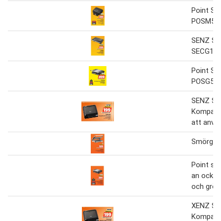
Point Sm
POSM50
SENZ Smö
SECG10
Point Sm
POSG50
SENZ Smö
Kompakt 
att anvä
Smörgåsg
Point smö
an också 
och grön
XENZ Smö
Kompakt 