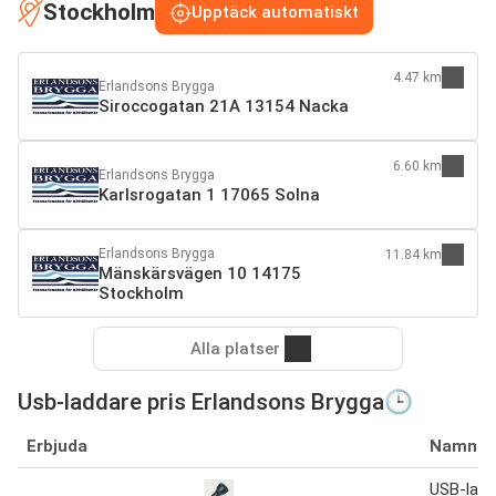
Stockholm
Upptäck automatiskt
4.47 km
Erlandsons Brygga
Siroccogatan 21A 13154 Nacka
6.60 km
Erlandsons Brygga
Karlsrogatan 1 17065 Solna
Erlandsons Brygga
11.84 km
Mänskärsvägen 10 14175
Stockholm
Alla platser
Usb-laddare pris Erlandsons Brygga🕒
Erbjuda
Namn
USB-lad