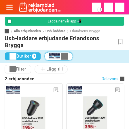
!
Ladda ner vår app 📲
Alla erbjudanden
Usb-laddare
Erlandsons Brygga
Usb-laddare erbjudande Erlandsons
Brygga
Butiker
1
Filter
Lägg till
2 erbjudanden
Relevans