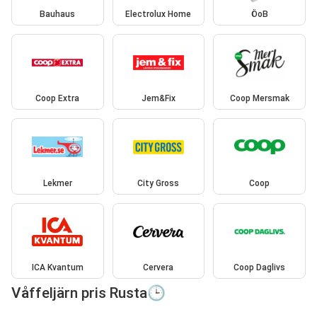
Bauhaus
Electrolux Home
ÖoB
Coop Extra
Jem&Fix
Coop Mersmak
Lekmer
City Gross
Coop
ICA Kvantum
Cervera
Coop Daglivs
Våffeljärn pris Rusta🕒