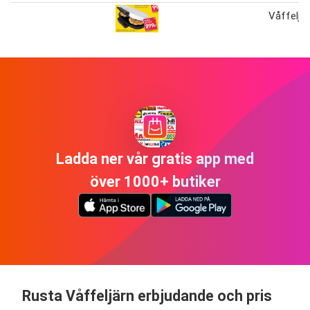
Våffeljär
Ladda ner vår gratis app med
över 1000+ butiker
Rusta Våffeljärn erbjudande och pris