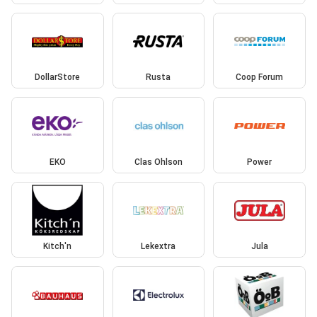
DollarStore
Rusta
Coop Forum
EKO
Clas Ohlson
Power
Kitch'n
Lekextra
Jula