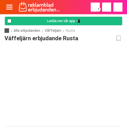
!
Ladda ner vår app 📲
Alla erbjudanden
Våffeljärn
Rusta
Våffeljärn erbjudande Rusta