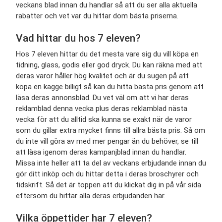
veckans blad innan du handlar så att du ser alla aktuella
rabatter och vet var du hittar dom bästa priserna.
Vad hittar du hos
7 eleven
?
Hos 7 eleven hittar du det mesta vare sig du vill köpa en
tidning, glass, godis eller god dryck. Du kan räkna med att
deras varor håller hög kvalitet och är du sugen på att
köpa en kagge billigt så kan du hitta bästa pris
genom att
läsa deras annonsblad. Du vet väl om att vi har deras
reklamblad denna vecka plus deras reklamblad nästa
vecka för att du alltid ska kunna se exakt när de varor
som du gillar extra mycket finns till allra bästa pris. Så om
du inte vill göra av med mer pengar än du behöver, se till
att läsa igenom deras kampanjblad innan du handlar.
Missa inte heller att ta del av veckans erbjudande innan du
gör ditt inköp och du hittar detta i deras broschyrer och
tidskrift. Så det är toppen att du klickat dig in på vår sida
eftersom du hittar alla deras erbjudanden här.
Vilka öppettider har
7 eleven?