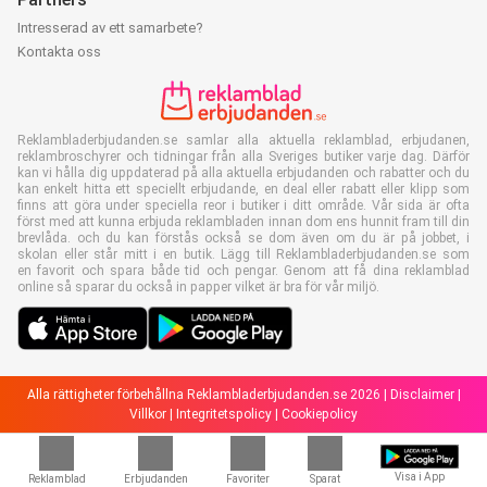
Intresserad av ett samarbete?
Kontakta oss
Reklambladerbjudanden.se samlar alla aktuella reklamblad, erbjudanen,
reklambroschyrer och tidningar från alla Sveriges butiker varje dag. Därför
kan vi hålla dig uppdaterad på alla aktuella erbjudanden och rabatter och du
kan enkelt hitta ett speciellt erbjudande, en deal eller rabatt eller klipp som
finns att göra under speciella reor i butiker i ditt område. Vår sida är ofta
först med att kunna erbjuda reklambladen innan dom ens hunnit fram till din
brevlåda. och du kan förstås också se dom även om du är på jobbet, i
skolan eller står mitt i en butik. Lägg till Reklambladerbjudanden.se som
en favorit och spara både tid och pengar. Genom att få dina reklamblad
online så sparar du också in papper vilket är bra för vår miljö.
Alla rättigheter förbehållna Reklambladerbjudanden.se 2026 |
Disclaimer
|
Villkor
|
Integritetspolicy
|
Cookiepolicy
Visa i App
Reklamblad
Erbjudanden
Favoriter
Sparat