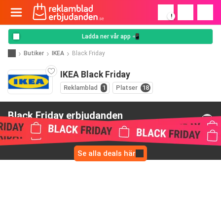
!
Ladda ner vår app 📲
Butiker
IKEA
Black Friday
IKEA Black Friday
Reklamblad
1
Platser
18
Black Friday erbjudanden
från IKEA
Se alla deals här