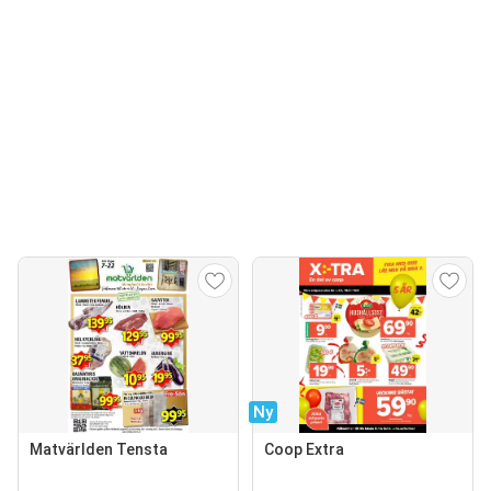
Ny
Matvärlden Tensta
Coop Extra