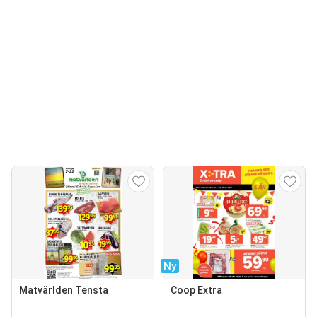
Ny
Matvärlden Tensta
Coop Extra