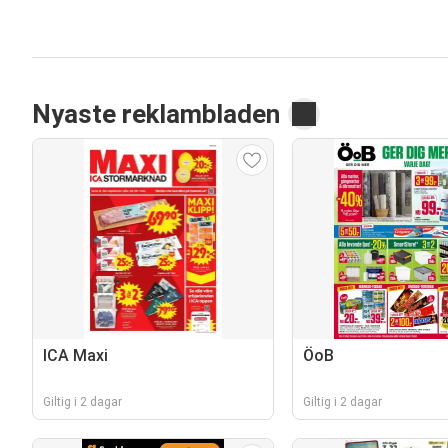
Nyaste reklambladen
ICA Maxi
ÖoB
Giltig i 2 dagar
Giltig i 2 dagar