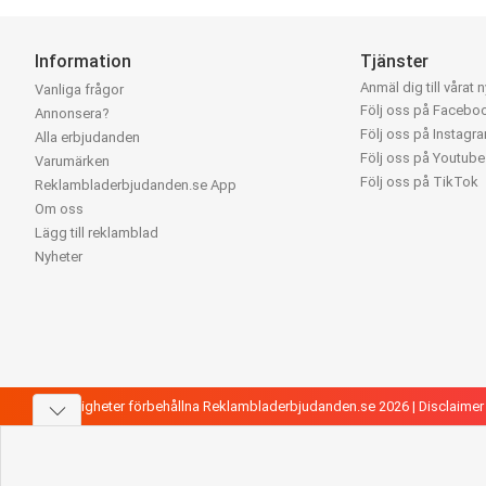
Information
Tjänster
Anmäl dig till vårat 
Vanliga frågor
Följ oss på Facebo
Annonsera?
Följ oss på Instagr
Alla erbjudanden
Följ oss på Youtube
Varumärken
Följ oss på TikTok
Reklambladerbjudanden.se App
Om oss
Lägg till reklamblad
Nyheter
Alla rättigheter förbehållna Reklambladerbjudanden.se 2026 |
Disclaimer