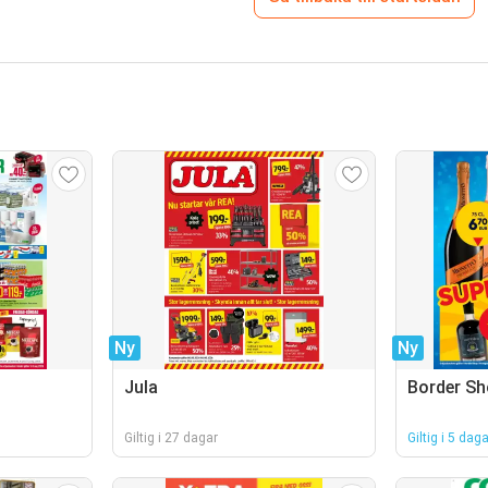
Ny
Ny
Jula
Border S
Giltig i 27 dagar
Giltig i 5 daga