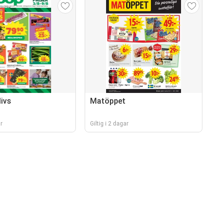
ivs
Matöppet
r
Giltig i 2 dagar