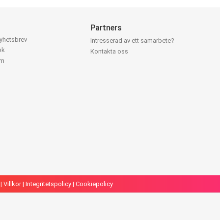
Partners
nyhetsbrev
Intresserad av ett samarbete?
ok
Kontakta oss
am
|
Villkor
|
Integritetspolicy
|
Cookiepolicy