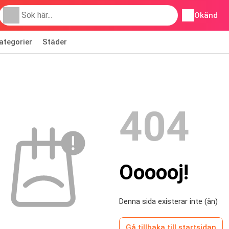
Okänd
ategorier
Städer
404
Oooooj!
Denna sida existerar inte (än)
Gå tillbaka till startsidan