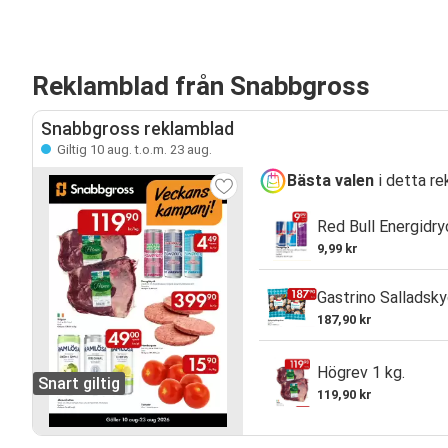
Reklamblad från Snabbgross
Snabbgross reklamblad
Giltig 10 aug. t.o.m. 23 aug.
Bästa valen
i detta re
Red Bull Energidryc
9,99 kr
Gastrino Salladsky
187,90 kr
Högrev 1 kg.
Snart giltig
119,90 kr