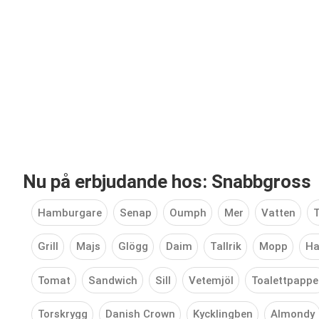
Nu på erbjudande hos: Snabbgross
Hamburgare
Senap
Oumph
Mer
Vatten
T
Grill
Majs
Glögg
Daim
Tallrik
Mopp
Ha
Tomat
Sandwich
Sill
Vetemjöl
Toalettpappe
Torskrygg
Danish Crown
Kycklingben
Almondy