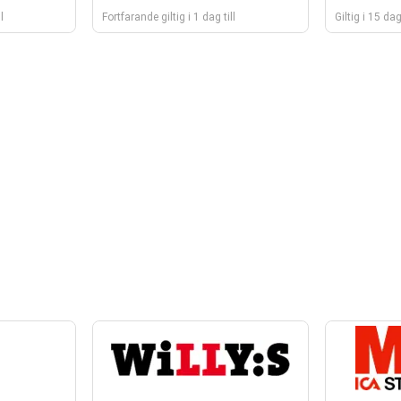
l
Fortfarande giltig i 1 dag till
Giltig i 15 da