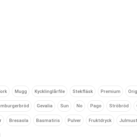
ork
Mugg
Kycklinglårfile
Stekfläsk
Premium
Orig
mburgerbröd
Gevalia
Sun
No
Pago
Ströbröd
r
Bresaola
Basmatiris
Pulver
Fruktdryck
Julmus