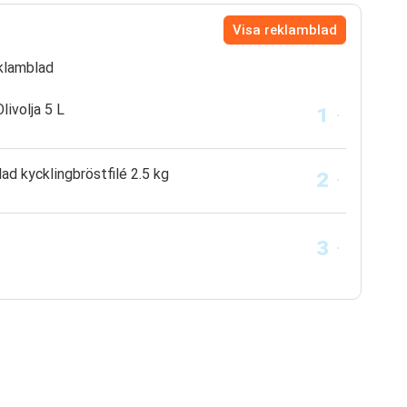
Visa reklamblad
klamblad
livolja 5 L
lad kycklingbröstfilé 2.5 kg