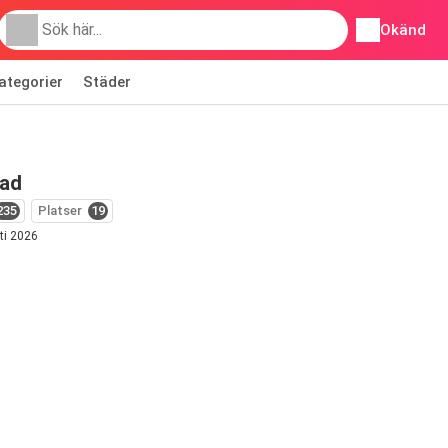
Okänd
ategorier
Städer
lad
235
Platser
19
ti 2026