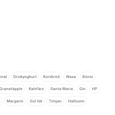
inal
Drickyoghurt
Korvbröd
Wasa
Bönor
Granatäpple
Kalvfärs
Santa Maria
Gin
HP
t
Margarin
Gul lök
Timjan
Halloumi