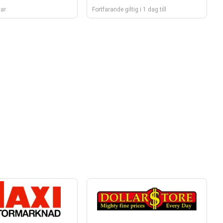
gar
Fortfarande giltig i 1 dag till