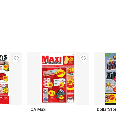
ICA Maxi
DollarSto