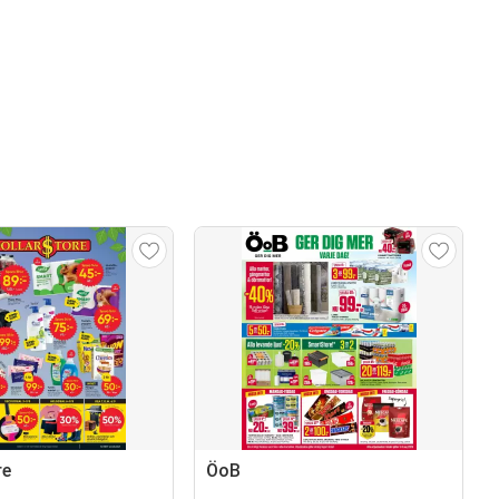
re
ÖoB