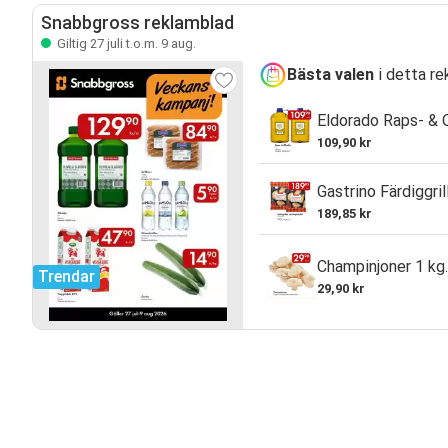
Snabbgross reklamblad
Giltig 27 juli t.o.m. 9 aug.
Bästa valen
i detta re
Eldorado Raps- & O
109,90 kr
Gastrino Färdiggril
189,85 kr
Champinjoner 1 kg.
Trendar
29,90 kr