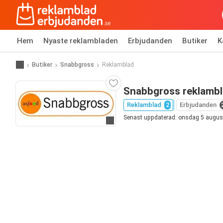
Hem
Nyaste reklambladen
Erbjudanden
Butiker
K
Butiker
Snabbgross
Reklamblad
Snabbgross reklamb
Reklamblad
2
Erbjudanden
Senast uppdaterad: onsdag 5 augus
Gå till hemsida