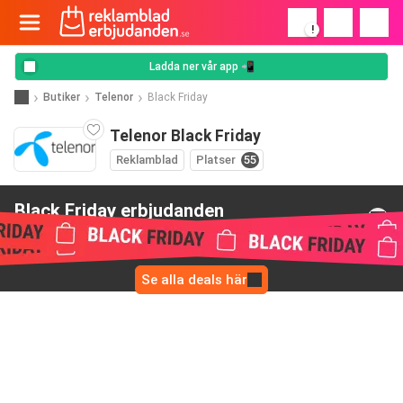
!
Ladda ner vår app 📲
Butiker
Telenor
Black Friday
Telenor Black Friday
Reklamblad
Platser
55
Black Friday erbjudanden
från Telenor
Se alla deals här