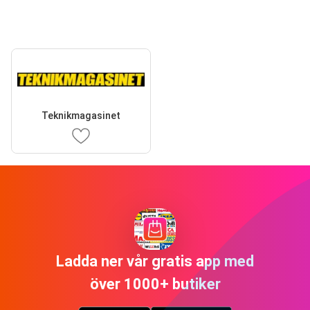
Teknikmagasinet
Ladda ner vår gratis app med
över 1000+ butiker