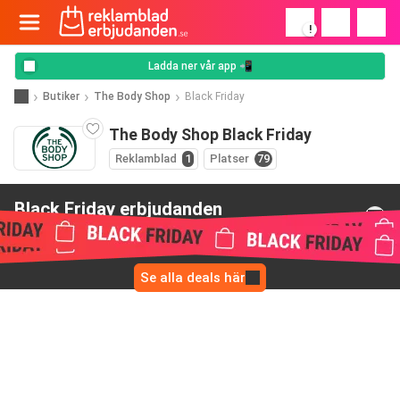
!
Ladda ner vår app 📲
Butiker
The Body Shop
Black Friday
The Body Shop Black Friday
Reklamblad
1
Platser
79
Black Friday erbjudanden
från The Body Shop
Se alla deals här