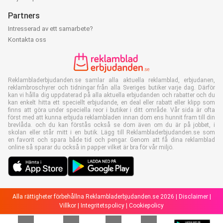
Partners
Intresserad av ett samarbete?
Kontakta oss
Reklambladerbjudanden.se samlar alla aktuella reklamblad, erbjudanen,
reklambroschyrer och tidningar från alla Sveriges butiker varje dag. Därför
kan vi hålla dig uppdaterad på alla aktuella erbjudanden och rabatter och du
kan enkelt hitta ett speciellt erbjudande, en deal eller rabatt eller klipp som
finns att göra under speciella reor i butiker i ditt område. Vår sida är ofta
först med att kunna erbjuda reklambladen innan dom ens hunnit fram till din
brevlåda. och du kan förstås också se dom även om du är på jobbet, i
skolan eller står mitt i en butik. Lägg till Reklambladerbjudanden.se som
en favorit och spara både tid och pengar. Genom att få dina reklamblad
online så sparar du också in papper vilket är bra för vår miljö.
Alla rättigheter förbehållna Reklambladerbjudanden.se 2026 |
Disclaimer
|
Villkor
|
Integritetspolicy
|
Cookiepolicy