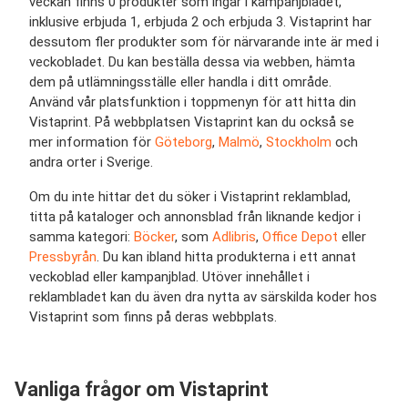
veckan finns 0 produkter som ingår i kampanjbladet,
inklusive erbjuda 1, erbjuda 2 och erbjuda 3. Vistaprint har
dessutom fler produkter som för närvarande inte är med i
veckobladet. Du kan beställa dessa via webben, hämta
dem på utlämningsställe eller handla i ditt område.
Använd vår platsfunktion i toppmenyn för att hitta din
Vistaprint. På webbplatsen Vistaprint kan du också se
mer information för
Göteborg
,
Malmö
,
Stockholm
och
andra orter i Sverige.
Om du inte hittar det du söker i Vistaprint reklamblad,
titta på kataloger och annonsblad från liknande kedjor i
samma kategori:
Böcker
, som
Adlibris
,
Office Depot
eller
Pressbyrån
. Du kan ibland hitta produkterna i ett annat
veckoblad eller kampanjblad. Utöver innehållet i
reklambladet kan du även dra nytta av särskilda koder hos
Vistaprint som finns på deras webbplats.
Vanliga frågor om Vistaprint