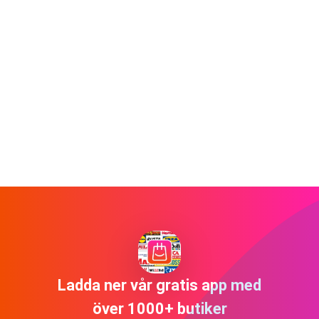
Ladda ner vår gratis app med
över 1000+ butiker