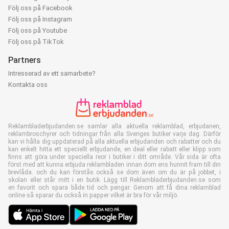
Följ oss på Facebook
Följ oss på Instagram
Följ oss på Youtube
Följ oss på TikTok
Partners
Intresserad av ett samarbete?
Kontakta oss
Reklambladerbjudanden.se samlar alla aktuella reklamblad, erbjudanen,
reklambroschyrer och tidningar från alla Sveriges butiker varje dag. Därför
kan vi hålla dig uppdaterad på alla aktuella erbjudanden och rabatter och du
kan enkelt hitta ett speciellt erbjudande, en deal eller rabatt eller klipp som
finns att göra under speciella reor i butiker i ditt område. Vår sida är ofta
först med att kunna erbjuda reklambladen innan dom ens hunnit fram till din
brevlåda. och du kan förstås också se dom även om du är på jobbet, i
skolan eller står mitt i en butik. Lägg till Reklambladerbjudanden.se som
en favorit och spara både tid och pengar. Genom att få dina reklamblad
online så sparar du också in papper vilket är bra för vår miljö.