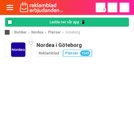
!
Ladda ner vår app 📲
Butiker
Nordea
Platser
Göteborg
Nordea i Göteborg
Reklamblad
Platser
1565