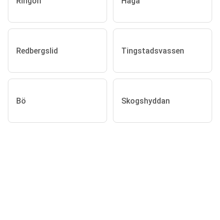
Ringön
Haga
Redbergslid
Tingstadsvassen
Bö
Skogshyddan