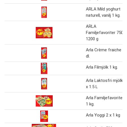
ARLA Mild yoghurt
naturell, vanilj 1 kg.
ARLA
Familjefavoriter 750-
1200 g
Arla Crème fraiche 5
dl.
Arla Filmjölk 1 kg.
Arla Laktosfri mjölk 2
x 1.5 L
Arla Familjefavoriter
1 kg.
Arla Yoggi 2 x 1 kg