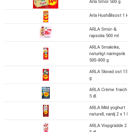
Arla Smör 500 g
Arla Hushållsost 1 kg.
ARLA Smör-&
rapsolia 500 ml
ARLA Smakrike,
naturligt näringsrik
500-800 g
ARLA Skivad ost 150
g
ARLA Crème fraiche
5 dl.
ARLA Mild yoghurt
naturell, vanilj 2 x 1 kg
ARLA Vispgrädde 2 x
5 dl