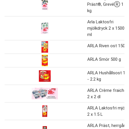
Präst®, GrevéⓇ 1
kg.
Arla Laktosfri
mjölkdryck 2 x 1500
ml
ARLA Riven ost 150 g
ARLA Smör 500 g
ARLA Hushållsost 1.1
- 2.2 kg
ARLA Crème fraiche
2 x 2 dl
ARLA Laktosfri mjölk
2 x 1.5 L
ARLA Präst, herrgård,