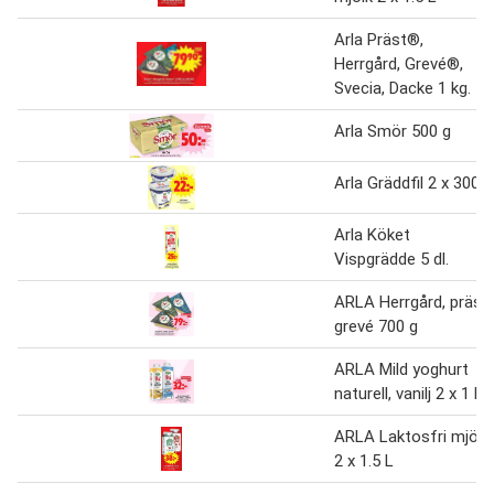
Arla Präst®,
Herrgård, Grevé®,
Svecia, Dacke 1 kg.
Arla Smör 500 g
Arla Gräddfil 2 x 300 g
Arla Köket
Vispgrädde 5 dl.
ARLA Herrgård, präst,
grevé 700 g
ARLA Mild yoghurt
naturell, vanilj 2 x 1 kg
ARLA Laktosfri mjölk
2 x 1.5 L