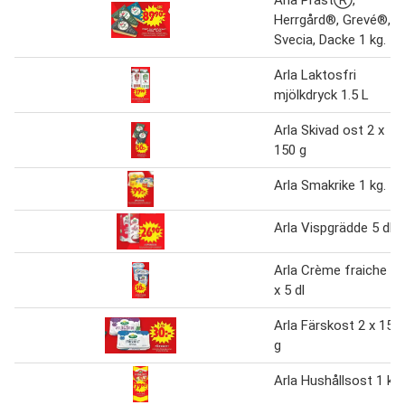
Herrgård®, Grevé®,
Svecia, Dacke 1 kg.
Arla Laktosfri
mjölkdryck 1.5 L
Arla Skivad ost 2 x
150 g
Arla Smakrike 1 kg.
Arla Vispgrädde 5 dl.
Arla Crème fraiche 2
x 5 dl
Arla Färskost 2 x 150
g
Arla Hushållsost 1 kg.