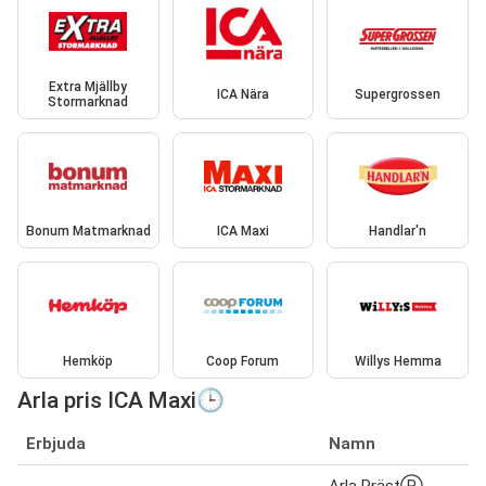
Extra Mjällby
ICA Nära
Supergrossen
Stormarknad
Bonum Matmarknad
ICA Maxi
Handlar'n
Hemköp
Coop Forum
Willys Hemma
Arla pris ICA Maxi🕒
Erbjuda
Namn
Arla PrästⓇ,