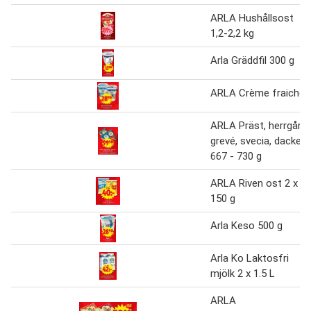
ARLA Hushållsost
1,2-2,2 kg
Arla Gräddfil 300 g
ARLA Crème fraiche
ARLA Präst, herrgård,
grevé, svecia, dacke
667 - 730 g
ARLA Riven ost 2 x
150 g
Arla Keso 500 g
Arla Ko Laktosfri
mjölk 2 x 1.5 L
ARLA