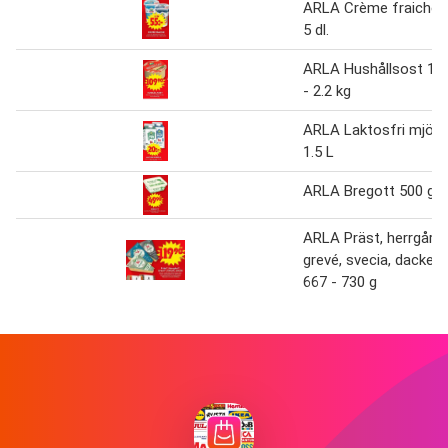
ARLA Crème fraiche
5 dl.
ARLA Hushållsost 1.1
- 2.2 kg
ARLA Laktosfri mjölk
1.5 L
ARLA Bregott 500 g
ARLA Präst, herrgård,
grevé, svecia, dacke
667 - 730 g