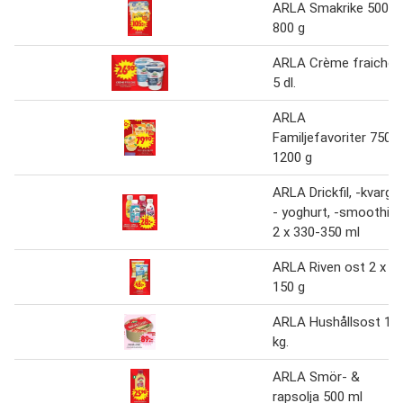
ARLA Smakrike 500-
800 g
ARLA Crème fraiche
5 dl.
ARLA
Familjefavoriter 750-
1200 g
ARLA Drickfil, -kvarg,
- yoghurt, -smoothie
2 x 330-350 ml
ARLA Riven ost 2 x
150 g
ARLA Hushållsost 1
kg.
ARLA Smör- &
rapsolja 500 ml