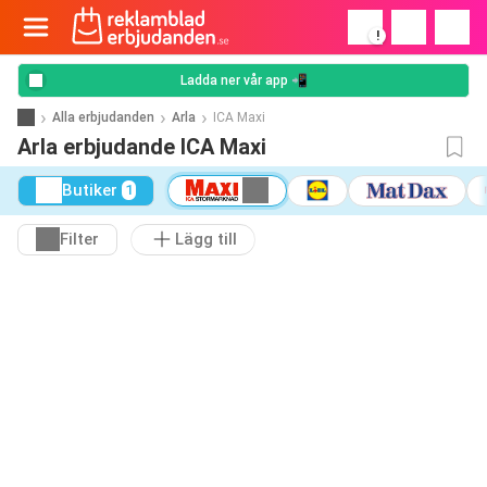
!
Ladda ner vår app 📲
Alla erbjudanden
Arla
ICA Maxi
Arla erbjudande ICA Maxi
Butiker
1
Filter
Lägg till