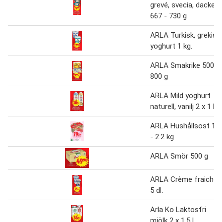
grevé, svecia, dacke
667 - 730 g
ARLA Turkisk, grekisk
yoghurt 1 kg.
ARLA Smakrike 500-
800 g
ARLA Mild yoghurt
naturell, vanilj 2 x 1 kg
ARLA Hushållsost 1.1
- 2.2 kg
ARLA Smör 500 g
ARLA Crème fraiche
5 dl.
Arla Ko Laktosfri
mjölk 2 x 1.5 L