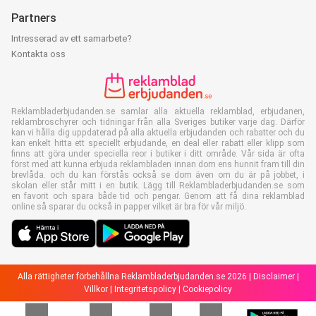
Partners
Intresserad av ett samarbete?
Kontakta oss
Reklambladerbjudanden.se samlar alla aktuella reklamblad, erbjudanen,
reklambroschyrer och tidningar från alla Sveriges butiker varje dag. Därför
kan vi hålla dig uppdaterad på alla aktuella erbjudanden och rabatter och du
kan enkelt hitta ett speciellt erbjudande, en deal eller rabatt eller klipp som
finns att göra under speciella reor i butiker i ditt område. Vår sida är ofta
först med att kunna erbjuda reklambladen innan dom ens hunnit fram till din
brevlåda. och du kan förstås också se dom även om du är på jobbet, i
skolan eller står mitt i en butik. Lägg till Reklambladerbjudanden.se som
en favorit och spara både tid och pengar. Genom att få dina reklamblad
online så sparar du också in papper vilket är bra för vår miljö.
Alla rättigheter förbehållna Reklambladerbjudanden.se 2026 |
Disclaimer
|
Villkor
|
Integritetspolicy
|
Cookiepolicy