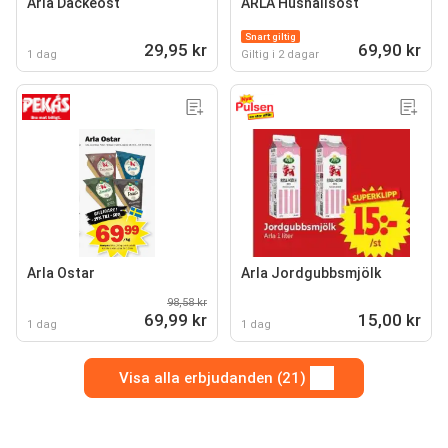
Arla Dackeost
ARLA Hushållsost
Snart giltig
29,95 kr
69,90 kr
1 dag
Giltig i 2 dagar
Arla Ostar
Arla Jordgubbsmjölk
98,58 kr
69,99 kr
15,00 kr
1 dag
1 dag
Visa alla erbjudanden (21)