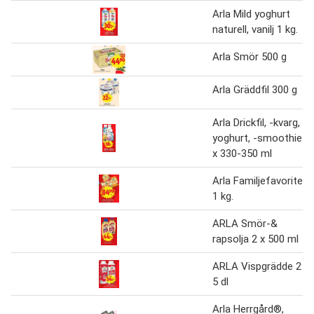
Arla Mild yoghurt
naturell, vanilj 1 kg.
Arla Smör 500 g
Arla Gräddfil 300 g
Arla Drickfil, -kvarg, -
yoghurt, -smoothie 3
x 330-350 ml
Arla Familjefavoriter
1 kg.
ARLA Smör-&
rapsolja 2 x 500 ml
ARLA Vispgrädde 2 x
5 dl
Arla Herrgård®,