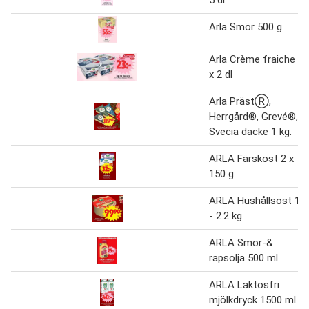
Arla Smör 500 g
Arla Crème fraiche 2
x 2 dl
Arla PrästⓇ,
Herrgård®, Grevé®,
Svecia dacke 1 kg.
ARLA Färskost 2 x
150 g
ARLA Hushållsost 1.1
- 2.2 kg
ARLA Smor-&
rapsolja 500 ml
ARLA Laktosfri
mjölkdryck 1500 ml