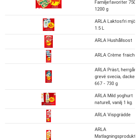
Familjefavoriter 750-
1200 g
ARLA Laktosfri mjölk
1.5 L
ARLA Hushållsost
ARLA Crème fraiche
ARLA Präst, herrgård,
grevé svecia, dacke
667 - 730 g
ARLA Mild yoghurt
naturell, vanilj 1 kg.
ARLA Vispgrädde
ARLA
Matlagningsprodukter