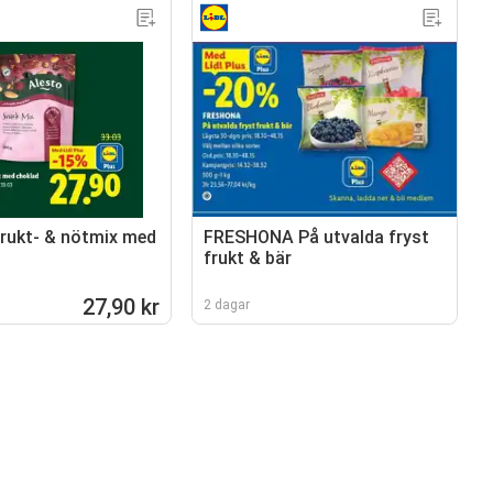
rukt- & nötmix med
FRESHONA På utvalda fryst
frukt & bär
27,90 kr
2 dagar