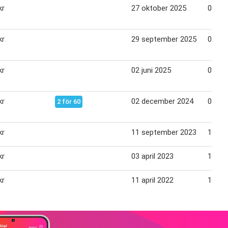
kr
27 oktober 2025
02 no
kr
29 september 2025
05 ok
kr
02 juni 2025
08 jun
kr
02 december 2024
08 de
2 för 60
kr
11 september 2023
17 se
kr
03 april 2023
10 apr
kr
11 april 2022
18 apr