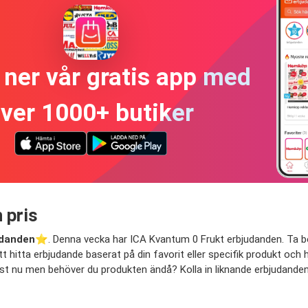
ner vår gratis app med
ver 1000+ butiker
 pris
udanden
⭐️. Denna vecka har ICA Kvantum 0 Frukt erbjudanden. Ta bort
t hitta erbjudande baserat på din favorit eller specifik produkt och ha
just nu men behöver du produkten ändå? Kolla in liknande erbjudanden 