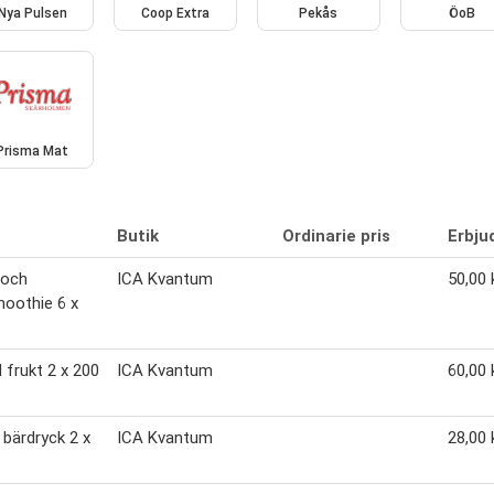
Nya Pulsen
Coop Extra
Pekås
ÖoB
Prisma Mat
Butik
Ordinarie pris
Erbju
 och
ICA Kvantum
50,00 
oothie 6 x
 frukt 2 x 200
ICA Kvantum
60,00 
, bärdryck 2 x
ICA Kvantum
28,00 