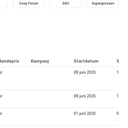
Coop Forum
EKO
Supergrossen
dandepris
Kampanj
Startdatum
Slut
kr
08 juni 2026
14 jun
kr
08 juni 2026
14 jun
kr
01 juni 2026
07 jun