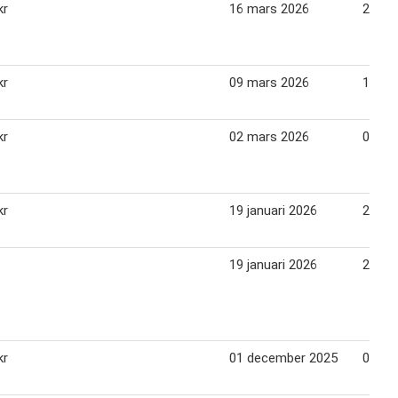
kr
16 mars 2026
22 ma
kr
09 mars 2026
15 ma
kr
02 mars 2026
08 ma
kr
19 januari 2026
25 jan
19 januari 2026
25 jan
kr
01 december 2025
07 de