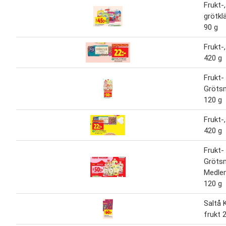
Frukt-,
grötkl
90 g
Frukt-
420 g
Frukt-
Grötsm
120 g
Frukt-
420 g
Frukt-
Gröts
Medlem
120 g
Saltå 
frukt 