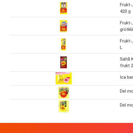
Frukt-
420 g
Frukt-,
grötkl
Frukt-
L
Saltå 
frukt 
Ica ba
Del mo
Del mo