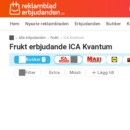
Hem
Nyaste reklambladen
Erbjudanden
Butiker
K
Alla erbjudanden
Frukt
ICA Kvantum
Frukt erbjudande ICA Kvantum
Butiker
1
Filter
Extra
Müsli
Lägg till