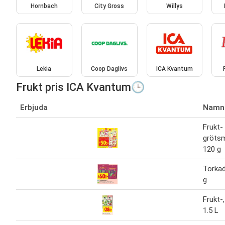
Hornbach
City Gross
Willys
Lekia
Coop Daglivs
ICA Kvantum
Frukt pris ICA Kvantum🕒
Erbjuda
Namn
Frukt-
grötsm
120 g
Torkad
g
Frukt-
1.5 L