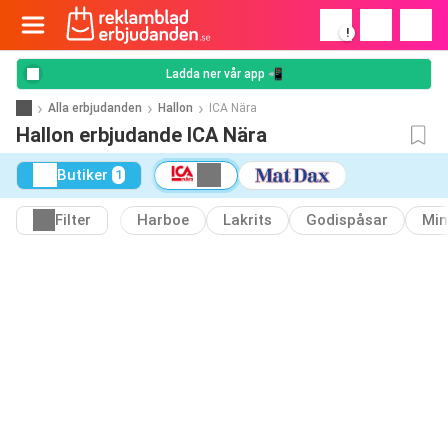
!
Ladda ner vår app 📲
Alla erbjudanden
Hallon
ICA Nära
Hallon erbjudande ICA Nära
Butiker
1
Filter
Harboe
Lakrits
Godispåsar
Min