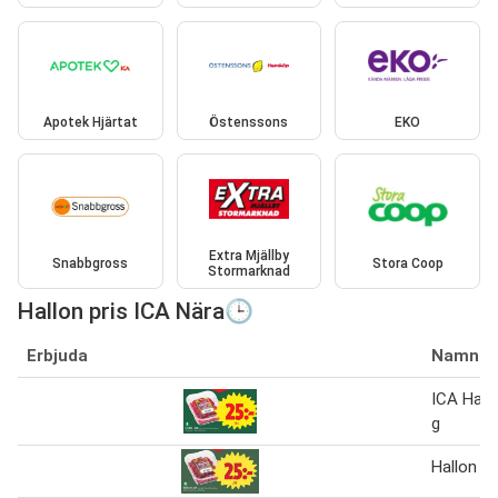
Apotek Hjärtat
Östenssons
EKO
Extra Mjällby
Snabbgross
Stora Coop
Stormarknad
Hallon pris ICA Nära🕒
Erbjuda
Namn
ICA Hallo
g
Hallon i 