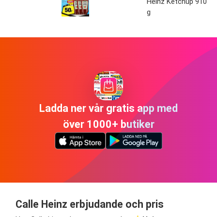
Heinz Ketchup 910
g
Ladda ner vår gratis app med
över 1000+ butiker
Calle Heinz erbjudande och pris