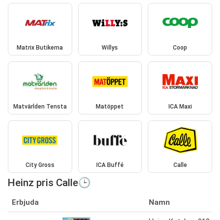
Matrix Butikerna
Willys
Coop
Matvärlden Tensta
Matöppet
ICA Maxi
City Gross
ICA Buffé
Calle
Heinz pris Calle🕒
Erbjuda
Namn