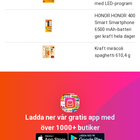
med LED-program
HONOR HONOR 400
Smart Smartphone
6500 mAh-batteri
ger kraft hela dagen
Kraft mirácoli
spaghetti 610,4 g
Ladda ner vår gratis app med
över 1000+ butiker