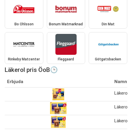
Bo Ohlsson
Bonum Matmarknad
Din Mat
Rinkeby Matcenter
Fleggaard
Götgatsbacken
Läkerol pris ÖoB🕒
Erbjuda
Namn
Läkerol 1
Läkerol 1
Läkerol 1