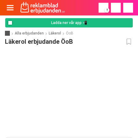
!
Ladda ner vår app 📲
Alla erbjudanden
Läkerol
ÖoB
Läkerol erbjudande ÖoB