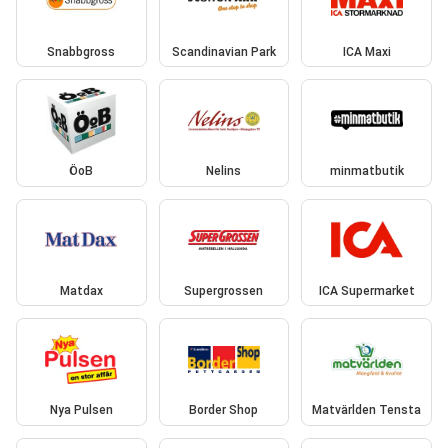
Snabbgross
Scandinavian Park
ICA Maxi
ÖoB
Nelins
minmatbutik
Matdax
Supergrossen
ICA Supermarket
Nya Pulsen
Border Shop
Matvärlden Tensta